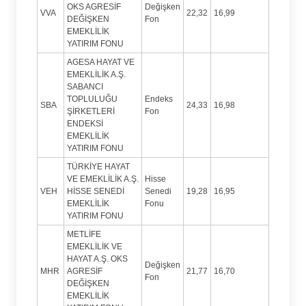
OKS AGRESİF
Değişken
VVA
22,32
16,99
DEĞİŞKEN
Fon
EMEKLİLİK
YATIRIM FONU
AGESA HAYAT VE
EMEKLİLİK A.Ş.
SABANCI
TOPLULUĞU
Endeks
SBA
24,33
16,98
ŞİRKETLERİ
Fon
ENDEKSİ
EMEKLİLİK
YATIRIM FONU
TÜRKİYE HAYAT
VE EMEKLİLİK A.Ş.
Hisse
VEH
HİSSE SENEDİ
Senedi
19,28
16,95
EMEKLİLİK
Fonu
YATIRIM FONU
METLİFE
EMEKLİLİK VE
HAYAT A.Ş. OKS
Değişken
MHR
AGRESİF
21,77
16,70
Fon
DEĞİŞKEN
EMEKLİLİK