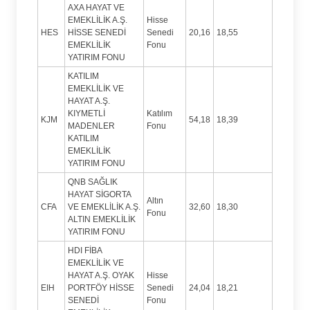
AXA HAYAT VE
EMEKLİLİK A.Ş.
Hisse
HES
HİSSE SENEDİ
Senedi
20,16
18,55
EMEKLİLİK
Fonu
YATIRIM FONU
KATILIM
EMEKLİLİK VE
HAYAT A.Ş.
KIYMETLİ
Katılım
KJM
54,18
18,39
MADENLER
Fonu
KATILIM
EMEKLİLİK
YATIRIM FONU
QNB SAĞLIK
HAYAT SİGORTA
Altın
CFA
VE EMEKLİLİK A.Ş.
32,60
18,30
Fonu
ALTIN EMEKLİLİK
YATIRIM FONU
HDI FİBA
EMEKLİLİK VE
HAYAT A.Ş. OYAK
Hisse
EIH
PORTFÖY HİSSE
Senedi
24,04
18,21
SENEDİ
Fonu