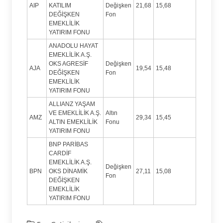
AIP
KATILIM
Değişken
21,68
15,68
DEĞİŞKEN
Fon
EMEKLİLİK
YATIRIM FONU
ANADOLU HAYAT
EMEKLİLİK A.Ş.
OKS AGRESİF
Değişken
AJA
19,54
15,48
DEĞİŞKEN
Fon
EMEKLİLİK
YATIRIM FONU
ALLIANZ YAŞAM
VE EMEKLİLİK A.Ş.
Altın
AMZ
29,34
15,45
ALTIN EMEKLİLİK
Fonu
YATIRIM FONU
BNP PARİBAS
CARDİF
EMEKLİLİK A.Ş.
Değişken
BPN
OKS DİNAMİK
27,11
15,08
Fon
DEĞİŞKEN
EMEKLİLİK
YATIRIM FONU