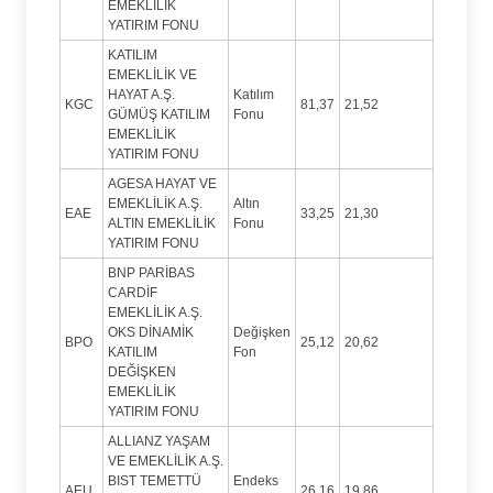
EMEKLİLİK
YATIRIM FONU
KATILIM
EMEKLİLİK VE
HAYAT A.Ş.
Katılım
KGC
81,37
21,52
GÜMÜŞ KATILIM
Fonu
EMEKLİLİK
YATIRIM FONU
AGESA HAYAT VE
EMEKLİLİK A.Ş.
Altın
EAE
33,25
21,30
ALTIN EMEKLİLİK
Fonu
YATIRIM FONU
BNP PARİBAS
CARDİF
EMEKLİLİK A.Ş.
OKS DİNAMİK
Değişken
BPO
25,12
20,62
KATILIM
Fon
DEĞİŞKEN
EMEKLİLİK
YATIRIM FONU
ALLIANZ YAŞAM
VE EMEKLİLİK A.Ş.
BIST TEMETTÜ
Endeks
AEU
26,16
19,86