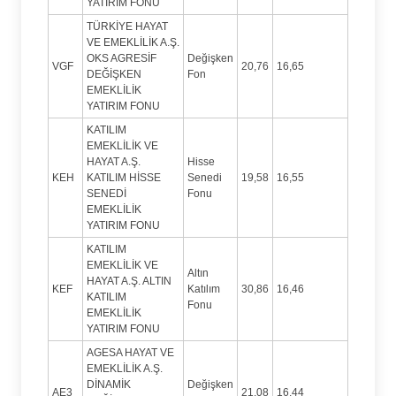
YATIRIM FONU
TÜRKİYE HAYAT
VE EMEKLİLİK A.Ş.
OKS AGRESİF
Değişken
VGF
20,76
16,65
DEĞİŞKEN
Fon
EMEKLİLİK
YATIRIM FONU
KATILIM
EMEKLİLİK VE
HAYAT A.Ş.
Hisse
KEH
KATILIM HİSSE
Senedi
19,58
16,55
SENEDİ
Fonu
EMEKLİLİK
YATIRIM FONU
KATILIM
EMEKLİLİK VE
Altın
HAYAT A.Ş. ALTIN
KEF
Katılım
30,86
16,46
KATILIM
Fonu
EMEKLİLİK
YATIRIM FONU
AGESA HAYAT VE
EMEKLİLİK A.Ş.
DİNAMİK
Değişken
AE3
21,08
16,44