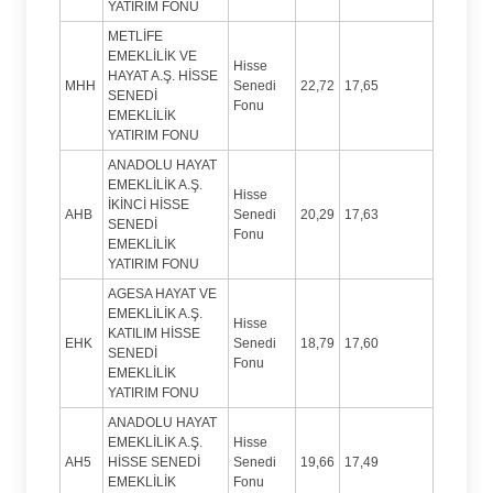
YATIRIM FONU
METLİFE
EMEKLİLİK VE
Hisse
HAYAT A.Ş. HİSSE
MHH
Senedi
22,72
17,65
SENEDİ
Fonu
EMEKLİLİK
YATIRIM FONU
ANADOLU HAYAT
EMEKLİLİK A.Ş.
Hisse
İKİNCİ HİSSE
AHB
Senedi
20,29
17,63
SENEDİ
Fonu
EMEKLİLİK
YATIRIM FONU
AGESA HAYAT VE
EMEKLİLİK A.Ş.
Hisse
KATILIM HİSSE
EHK
Senedi
18,79
17,60
SENEDİ
Fonu
EMEKLİLİK
YATIRIM FONU
ANADOLU HAYAT
EMEKLİLİK A.Ş.
Hisse
AH5
HİSSE SENEDİ
Senedi
19,66
17,49
EMEKLİLİK
Fonu