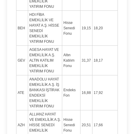
EMEKLİLİK
YATIRIM FONU
HDI FİBA
EMEKLİLİK VE
Hisse
HAYAT A.Ş. HİSSE
BEH
Senedi
19,15
18,20
SENEDİ
Fonu
EMEKLİLİK
YATIRIM FONU
AGESA HAYAT VE
EMEKLİLİK A.Ş.
Altın
GEV
ALTIN KATILIM
Katılım
31,37
18,17
EMEKLİLİK
Fonu
YATIRIM FONU
ANADOLU HAYAT
EMEKLİLİK A.Ş. İŞ
BANKASI İŞTİRAK
Endeks
ATE
16,88
17,92
ENDEKSİ
Fon
EMEKLİLİK
YATIRIM FONU
ALLIANZ HAYAT
VE EMEKLİLİK A.Ş.
Hisse
AZH
HİSSE SENEDİ
Senedi
20,51
17,66
EMEKLİLİK
Fonu