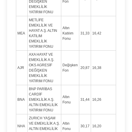
DEĞİŞKEN
Fon
EMEKLİLİK
YATIRIM FONU
METLİFE
EMEKLİLİK VE
Altın
HAYAT A.Ş. ALTIN
MEA
Katılım
31,33
16,42
KATILIM
Fonu
EMEKLİLİK
YATIRIM FONU
AXA HAYAT VE
EMEKLİLİK A.Ş.
OKS AGRESİF
Değişken
AJR
20,87
16,38
DEĞİŞKEN
Fon
EMEKLİLİK
YATIRIM FONU
BNP PARİBAS
CARDİF
Altın
BNA
EMEKLİLİK A.Ş.
31,44
16,26
Fonu
ALTIN EMEKLİLİK
YATIRIM FONU
ZURICH YAŞAM
VE EMEKLİLİK A.Ş.
Altın
NHA
30,17
16,20
ALTIN EMEKLİLİK
Fonu