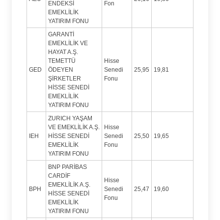
ENDEKSİ
Fon
EMEKLİLİK
YATIRIM FONU
GARANTİ
EMEKLİLİK VE
HAYAT A.Ş.
TEMETTÜ
Hisse
GED
ÖDEYEN
Senedi
25,95
19,81
ŞİRKETLER
Fonu
HİSSE SENEDİ
EMEKLİLİK
YATIRIM FONU
ZURICH YAŞAM
VE EMEKLİLİK A.Ş.
Hisse
IEH
HİSSE SENEDİ
Senedi
25,50
19,65
EMEKLİLİK
Fonu
YATIRIM FONU
BNP PARİBAS
CARDİF
Hisse
EMEKLİLİK A.Ş.
BPH
Senedi
25,47
19,60
HİSSE SENEDİ
Fonu
EMEKLİLİK
YATIRIM FONU