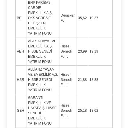
BNP PARİBAS
CARDİF
EMEKLİLİK A.Ş.
Değişken
BPI
OKS AGRESİF
35,62
19,37
Fon
DEĞİŞKEN
EMEKLİLİK
YATIRIM FONU
AGESA HAYAT VE
EMEKLİLİK A.Ş.
Hisse
AEH
HİSSE SENEDİ
Senedi
23,99
19,19
EMEKLİLİK
Fonu
YATIRIM FONU
ALLİANZ YAŞAM
VE EMEKLİLİK A.Ş.
Hisse
HSR
HİSSE SENEDİ
Senedi
21,88
18,88
EMEKLİLİK
Fonu
YATIRIM FONU
GARANTİ
EMEKLİLİK VE
Hisse
HAYAT A.Ş. HİSSE
GEH
Senedi
25,18
18,62
SENEDİ
Fonu
EMEKLİLİK
YATIRIM FONU