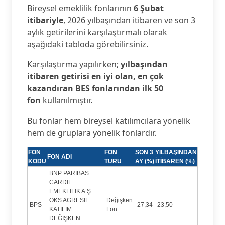
Bireysel emeklilik fonlarının
6 Şubat
itibariyle
, 2026 yılbaşından itibaren ve son 3
aylık getirilerini karşılaştırmalı olarak
aşağıdaki tabloda görebilirsiniz.
Karşılaştırma yapılırken;
yılbaşından
itibaren getirisi en iyi olan, en çok
kazandıran BES fonlarından ilk 50
fon
kullanılmıştır.
Bu fonlar hem bireysel katılımcılara yönelik
hem de gruplara yönelik fonlardır.
FON
FON
SON 3
YILBAŞINDAN
FON ADI
KODU
TÜRÜ
AY (%)
İTİBAREN (%)
BNP PARİBAS
CARDİF
EMEKLİLİK A.Ş.
OKS AGRESİF
Değişken
BPS
27,34
23,50
KATILIM
Fon
DEĞİŞKEN