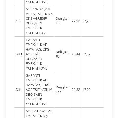
YATIRIM FONU
ALLIANZ YAŞAM
VE EMEKLİLİK A.Ş.
OKS AGRESİF
Değişken
ALJ
22,92
17,26
DEĞİŞKEN
Fon
EMEKLİLİK
YATIRIM FONU
GARANTİ
EMEKLİLİK VE
HAYAT A.Ş. OKS
Değişken
GHJ
AGRESİF
25,44
17,19
Fon
DEĞİŞKEN
EMEKLİLİK
YATIRIM FONU
GARANTİ
EMEKLİLİK VE
HAYAT A.Ş. OKS
Değişken
GHU
AGRESİF KATILIM
21,82
17,09
Fon
DEĞİŞKEN
EMEKLİLİK
YATIRIM FONU
AGESA HAYAT VE
EMEKLİLİK A.Ş.