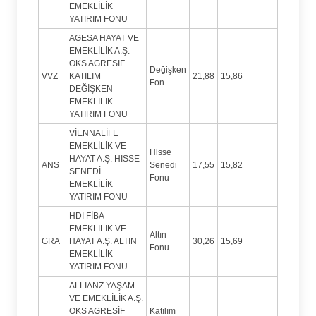
EMEKLİLİK
YATIRIM FONU
AGESA HAYAT VE
EMEKLİLİK A.Ş.
OKS AGRESİF
Değişken
VVZ
KATILIM
21,88
15,86
Fon
DEĞİŞKEN
EMEKLİLİK
YATIRIM FONU
VİENNALİFE
EMEKLİLİK VE
Hisse
HAYAT A.Ş. HİSSE
ANS
Senedi
17,55
15,82
SENEDİ
Fonu
EMEKLİLİK
YATIRIM FONU
HDI FİBA
EMEKLİLİK VE
Altın
GRA
HAYAT A.Ş. ALTIN
30,26
15,69
Fonu
EMEKLİLİK
YATIRIM FONU
ALLIANZ YAŞAM
VE EMEKLİLİK A.Ş.
OKS AGRESİF
Katılım