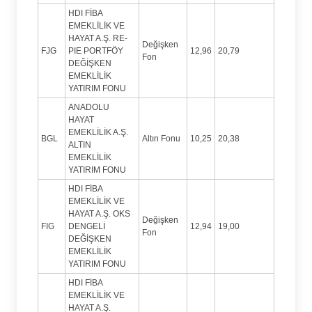
HDI FİBA
EMEKLİLİK VE
HAYAT A.Ş. RE-
Değişken
FJG
PIE PORTFÖY
12,96
20,79
Fon
DEĞİŞKEN
EMEKLİLİK
YATIRIM FONU
ANADOLU
HAYAT
EMEKLİLİK A.Ş.
BGL
Altın Fonu
10,25
20,38
ALTIN
EMEKLİLİK
YATIRIM FONU
HDI FİBA
EMEKLİLİK VE
HAYAT A.Ş. OKS
Değişken
FIG
DENGELİ
12,94
19,00
Fon
DEĞİŞKEN
EMEKLİLİK
YATIRIM FONU
HDI FİBA
EMEKLİLİK VE
HAYAT A.Ş.