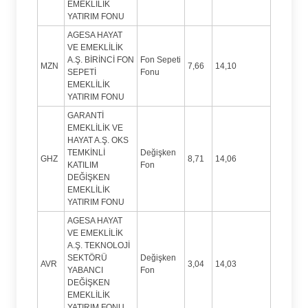
EMEKLİLİK
YATIRIM FONU
AGESA HAYAT
VE EMEKLİLİK
A.Ş. BİRİNCİ FON
Fon Sepeti
MZN
7,66
14,10
SEPETİ
Fonu
EMEKLİLİK
YATIRIM FONU
GARANTİ
EMEKLİLİK VE
HAYAT A.Ş. OKS
TEMKİNLİ
Değişken
GHZ
8,71
14,06
KATILIM
Fon
DEĞİŞKEN
EMEKLİLİK
YATIRIM FONU
AGESA HAYAT
VE EMEKLİLİK
A.Ş. TEKNOLOJİ
SEKTÖRÜ
Değişken
AVR
3,04
14,03
YABANCI
Fon
DEĞİŞKEN
EMEKLİLİK
YATIRIM FONU