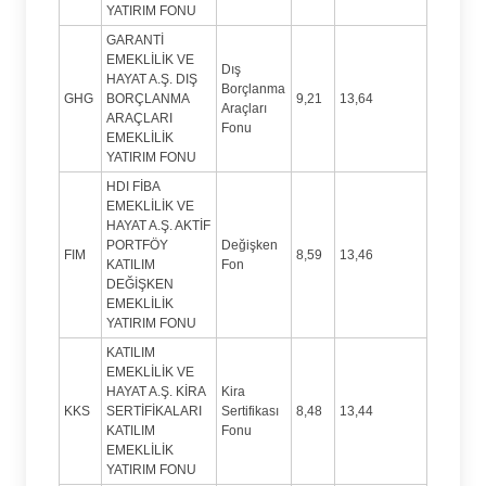
YATIRIM FONU
GARANTİ
EMEKLİLİK VE
Dış
HAYAT A.Ş. DIŞ
Borçlanma
GHG
BORÇLANMA
9,21
13,64
Araçları
ARAÇLARI
Fonu
EMEKLİLİK
YATIRIM FONU
HDI FİBA
EMEKLİLİK VE
HAYAT A.Ş. AKTİF
PORTFÖY
Değişken
FIM
8,59
13,46
KATILIM
Fon
DEĞİŞKEN
EMEKLİLİK
YATIRIM FONU
KATILIM
EMEKLİLİK VE
HAYAT A.Ş. KİRA
Kira
KKS
SERTİFİKALARI
Sertifikası
8,48
13,44
KATILIM
Fonu
EMEKLİLİK
YATIRIM FONU