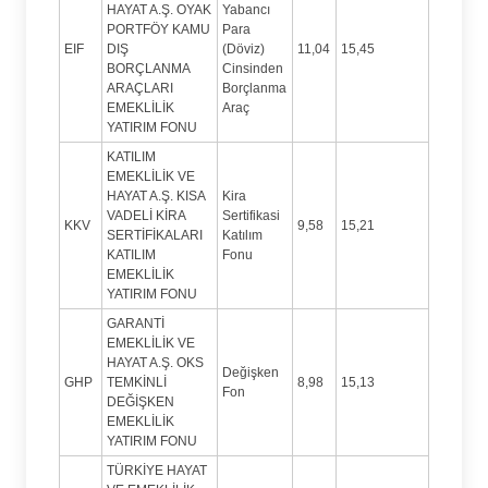
HAYAT A.Ş. OYAK
Yabancı
PORTFÖY KAMU
Para
EIF
DIŞ
(Döviz)
11,04
15,45
BORÇLANMA
Cinsinden
ARAÇLARI
Borçlanma
EMEKLİLİK
Araç
YATIRIM FONU
KATILIM
EMEKLİLİK VE
HAYAT A.Ş. KISA
Kira
VADELİ KİRA
Sertifikasi
KKV
9,58
15,21
SERTİFİKALARI
Katılım
KATILIM
Fonu
EMEKLİLİK
YATIRIM FONU
GARANTİ
EMEKLİLİK VE
HAYAT A.Ş. OKS
Değişken
GHP
TEMKİNLİ
8,98
15,13
Fon
DEĞİŞKEN
EMEKLİLİK
YATIRIM FONU
TÜRKİYE HAYAT