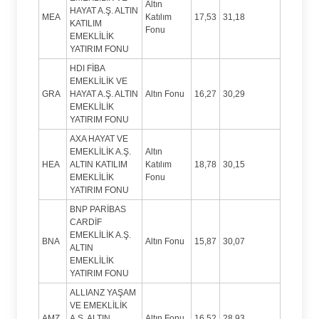
Altın
HAYAT A.Ş. ALTIN
MEA
Katılım
17,53
31,18
KATILIM
Fonu
EMEKLİLİK
YATIRIM FONU
HDI FİBA
EMEKLİLİK VE
GRA
HAYAT A.Ş. ALTIN
Altın Fonu
16,27
30,29
EMEKLİLİK
YATIRIM FONU
AXA HAYAT VE
EMEKLİLİK A.Ş.
Altın
HEA
ALTIN KATILIM
Katılım
18,78
30,15
EMEKLİLİK
Fonu
YATIRIM FONU
BNP PARİBAS
CARDİF
EMEKLİLİK A.Ş.
BNA
Altın Fonu
15,87
30,07
ALTIN
EMEKLİLİK
YATIRIM FONU
ALLIANZ YAŞAM
VE EMEKLİLİK
AMZ
A.Ş. ALTIN
Altın Fonu
16,52
28,93