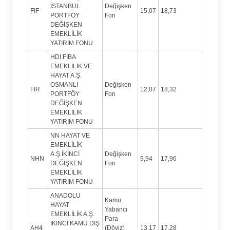
İSTANBUL
Değişken
FIF
15,07
18,73
PORTFÖY
Fon
DEĞİŞKEN
EMEKLİLİK
YATIRIM FONU
HDI FİBA
EMEKLİLİK VE
HAYAT A.Ş.
OSMANLI
Değişken
FIR
12,07
18,32
PORTFÖY
Fon
DEĞİŞKEN
EMEKLİLİK
YATIRIM FONU
NN HAYAT VE
EMEKLİLİK
A.Ş.İKİNCİ
Değişken
NHN
9,94
17,96
DEĞİŞKEN
Fon
EMEKLİLİK
YATIRIM FONU
ANADOLU
Kamu
HAYAT
Yabancı
EMEKLİLİK A.Ş.
Para
İKİNCİ KAMU DIŞ
AH4
(Döviz)
13,17
17,28