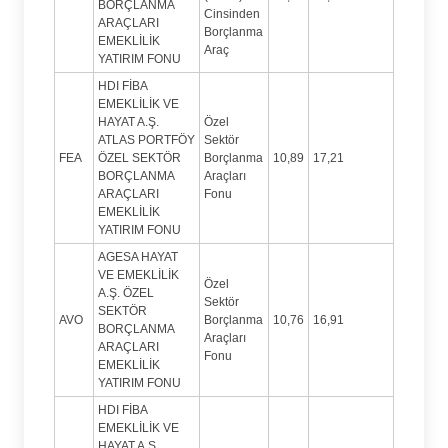
BORÇLANMA
Cinsinden
ARAÇLARI
Borçlanma
EMEKLİLİK
Araç
YATIRIM FONU
HDI FİBA
EMEKLİLİK VE
HAYAT A.Ş.
Özel
ATLAS PORTFÖY
Sektör
FEA
ÖZEL SEKTÖR
Borçlanma
10,89
17,21
BORÇLANMA
Araçları
ARAÇLARI
Fonu
EMEKLİLİK
YATIRIM FONU
AGESA HAYAT
VE EMEKLİLİK
Özel
A.Ş. ÖZEL
Sektör
SEKTÖR
AVO
Borçlanma
10,76
16,91
BORÇLANMA
Araçları
ARAÇLARI
Fonu
EMEKLİLİK
YATIRIM FONU
HDI FİBA
EMEKLİLİK VE
HAYAT A.Ş.