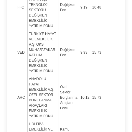
TEKNOLOJİ
Değişken
FFC
9,19
16,48
SEKTÖRÜ
Fon
DEĞİŞKEN
EMEKLİLİK
YATIRIM FONU
TÜRKİYE HAYAT
VE EMEKLİLİK
A.Ş. OKS
MUHAFAZAKAR
Değişken
VED
9,93
15,73
KATILIM
Fon
DEĞİŞKEN
EMEKLİLİK
YATIRIM FONU
ANADOLU
HAYAT
Özel
EMEKLİLİK A.Ş.
Sektör
ÖZEL SEKTÖR
AHC
Borçlanma
10,12
15,73
BORÇLANMA
Araçları
ARAÇLARI
Fonu
EMEKLİLİK
YATIRIM FONU
HDI FİBA
EMEKLİLİK VE
Kamu