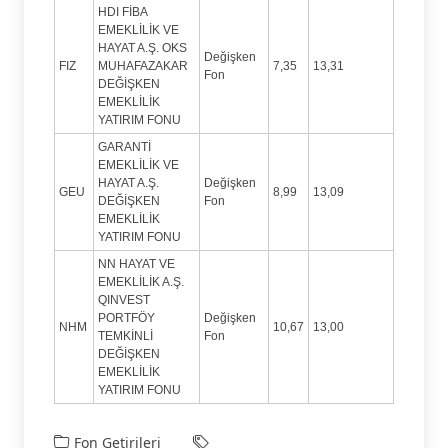
HDI FİBA
EMEKLİLİK VE
HAYAT A.Ş. OKS
Değişken
FIZ
MUHAFAZAKAR
7,35
13,31
Fon
DEĞİŞKEN
EMEKLİLİK
YATIRIM FONU
GARANTİ
EMEKLİLİK VE
HAYAT A.Ş.
Değişken
GEU
8,99
13,09
DEĞİŞKEN
Fon
EMEKLİLİK
YATIRIM FONU
NN HAYAT VE
EMEKLİLİK A.Ş.
QINVEST
PORTFÖY
Değişken
NHM
10,67
13,00
TEMKİNLİ
Fon
DEĞİŞKEN
EMEKLİLİK
YATIRIM FONU
Fon Getirileri