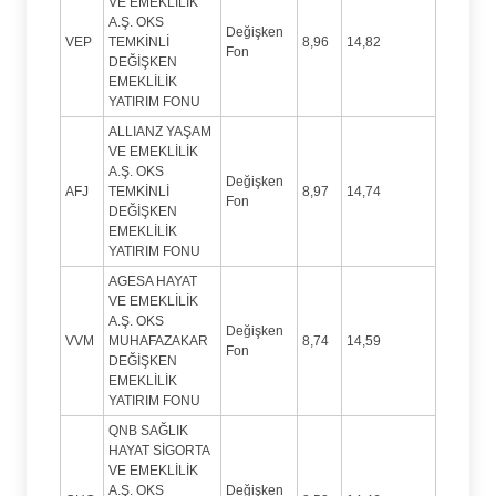
VE EMEKLİLİK
A.Ş. OKS
Değişken
VEP
TEMKİNLİ
8,96
14,82
Fon
DEĞİŞKEN
EMEKLİLİK
YATIRIM FONU
ALLIANZ YAŞAM
VE EMEKLİLİK
A.Ş. OKS
Değişken
AFJ
TEMKİNLİ
8,97
14,74
Fon
DEĞİŞKEN
EMEKLİLİK
YATIRIM FONU
AGESA HAYAT
VE EMEKLİLİK
A.Ş. OKS
Değişken
VVM
MUHAFAZAKAR
8,74
14,59
Fon
DEĞİŞKEN
EMEKLİLİK
YATIRIM FONU
QNB SAĞLIK
HAYAT SİGORTA
VE EMEKLİLİK
A.Ş. OKS
Değişken