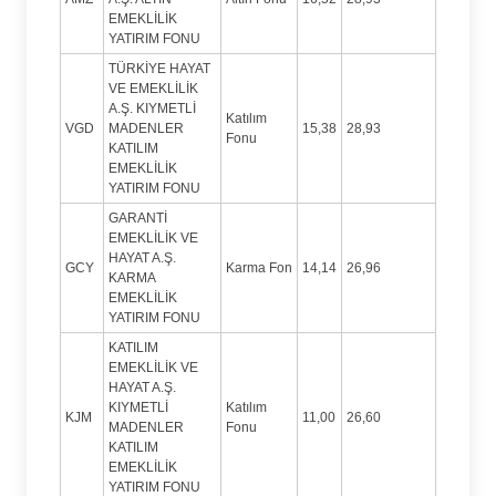
EMEKLİLİK
YATIRIM FONU
TÜRKİYE HAYAT
VE EMEKLİLİK
A.Ş. KIYMETLİ
Katılım
VGD
MADENLER
15,38
28,93
Fonu
KATILIM
EMEKLİLİK
YATIRIM FONU
GARANTİ
EMEKLİLİK VE
HAYAT A.Ş.
GCY
Karma Fon
14,14
26,96
KARMA
EMEKLİLİK
YATIRIM FONU
KATILIM
EMEKLİLİK VE
HAYAT A.Ş.
KIYMETLİ
Katılım
KJM
11,00
26,60
MADENLER
Fonu
KATILIM
EMEKLİLİK
YATIRIM FONU