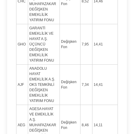
CHC
8,52
14,46
MUHAFAZAKAR
Fon
DEĞİŞKEN
EMEKLİLİK
YATIRIM FONU
GARANTİ
EMEKLİLİK VE
HAYAT A.Ş.
Değişken
GHO
ÜÇÜNCÜ
7,95
14,41
Fon
DEĞİŞKEN
EMEKLİLİK
YATIRIM FONU
ANADOLU
HAYAT
EMEKLİLİK A.Ş.
Değişken
AJF
OKS TEMKİNLİ
7,34
14,41
Fon
DEĞİŞKEN
EMEKLİLİK
YATIRIM FONU
AGESA HAYAT
VE EMEKLİLİK
A.Ş.
Değişken
AEG
MUHAFAZAKAR
8,46
14,11
Fon
DEĞİŞKEN