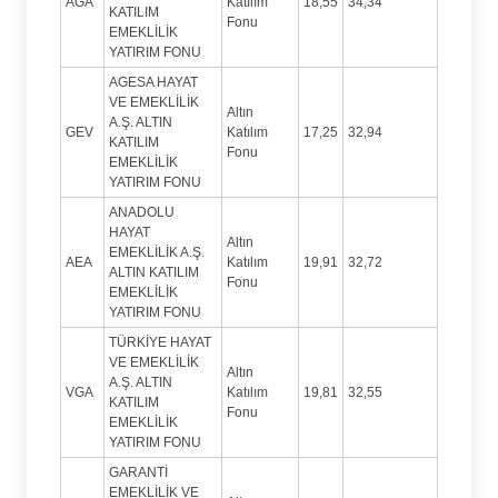
AGA
Katılım
18,55
34,34
KATILIM
Fonu
EMEKLİLİK
YATIRIM FONU
AGESA HAYAT
VE EMEKLİLİK
Altın
A.Ş. ALTIN
GEV
Katılım
17,25
32,94
KATILIM
Fonu
EMEKLİLİK
YATIRIM FONU
ANADOLU
HAYAT
Altın
EMEKLİLİK A.Ş.
AEA
Katılım
19,91
32,72
ALTIN KATILIM
Fonu
EMEKLİLİK
YATIRIM FONU
TÜRKİYE HAYAT
VE EMEKLİLİK
Altın
A.Ş. ALTIN
VGA
Katılım
19,81
32,55
KATILIM
Fonu
EMEKLİLİK
YATIRIM FONU
GARANTİ
EMEKLİLİK VE