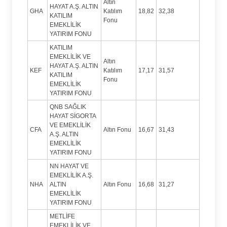
Altın
HAYAT A.Ş. ALTIN
GHA
Katılım
18,82
32,38
KATILIM
Fonu
EMEKLİLİK
YATIRIM FONU
KATILIM
EMEKLİLİK VE
Altın
HAYAT A.Ş. ALTIN
KEF
Katılım
17,17
31,57
KATILIM
Fonu
EMEKLİLİK
YATIRIM FONU
QNB SAĞLIK
HAYAT SİGORTA
VE EMEKLİLİK
CFA
Altın Fonu
16,67
31,43
A.Ş. ALTIN
EMEKLİLİK
YATIRIM FONU
NN HAYAT VE
EMEKLİLİK A.Ş.
NHA
ALTIN
Altın Fonu
16,68
31,27
EMEKLİLİK
YATIRIM FONU
METLİFE
EMEKLİLİK VE