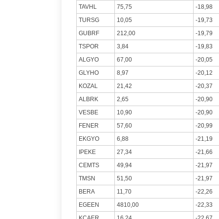
TAVHL
75,75
-18,98
TURSG
10,05
-19,73
GUBRF
212,00
-19,79
TSPOR
3,84
-19,83
ALGYO
67,00
-20,05
GLYHO
8,97
-20,12
KOZAL
21,42
-20,37
ALBRK
2,65
-20,90
VESBE
10,90
-20,90
FENER
57,60
-20,99
EKGYO
6,88
-21,19
IPEKE
27,34
-21,66
CEMTS
49,94
-21,97
TMSN
51,50
-21,97
BERA
11,70
-22,26
EGEEN
4810,00
-22,33
KCAER
16,24
-22,67