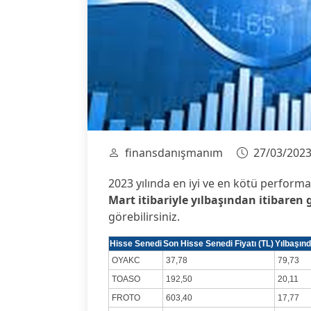
finansdanışmanım
27/03/202
2023 yılında en iyi ve en kötü perform
Mart itibariyle yılbaşından itibaren 
görebilirsiniz.
Hisse Senedi
Son Hisse Senedi Fiyatı (TL)
Yılbaşınd
OYAKC
37,78
79,73
TOASO
192,50
20,11
FROTO
603,40
17,77