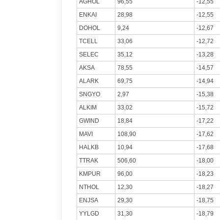
AGHOL
96,55
-12,55
ENKAI
28,98
-12,55
DOHOL
9,24
-12,67
TCELL
33,06
-12,72
SELEC
35,12
-13,28
AKSA
78,55
-14,57
ALARK
69,75
-14,94
SNGYO
2,97
-15,38
ALKIM
33,02
-15,72
GWIND
18,84
-17,22
MAVI
108,90
-17,62
HALKB
10,94
-17,68
TTRAK
506,60
-18,00
KMPUR
96,00
-18,23
NTHOL
12,30
-18,27
ENJSA
29,30
-18,75
YYLGD
31,30
-18,79