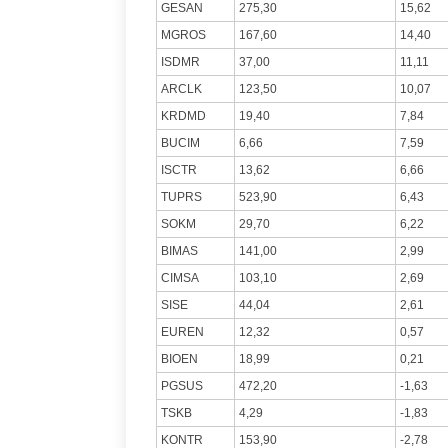
GESAN
275,30
15,62
MGROS
167,60
14,40
ISDMR
37,00
11,11
ARCLK
123,50
10,07
KRDMD
19,40
7,84
BUCIM
6,66
7,59
ISCTR
13,62
6,66
TUPRS
523,90
6,43
SOKM
29,70
6,22
BIMAS
141,00
2,99
CIMSA
103,10
2,69
SISE
44,04
2,61
EUREN
12,32
0,57
BIOEN
18,99
0,21
PGSUS
472,20
-1,63
TSKB
4,29
-1,83
KONTR
153,90
-2,78