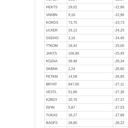
HEKTS
29,02
-22,86
VAKBN
9,16
-22,96
KORDS
73,75
-23,73
ULKER
33,12
-24,25
GSDHO
3,16
-24,40
TTKOM
18,42
-25,00
JANTS
106,90
-25,45
KOZAA
39,48
-26,34
SKBNK
2,24
-26,80
PETKM
14,58
-26,95
BRYAT
847,00
-27,11
VESTL
51,80
-27,30
KZBGY
20,70
-27,37
ISFIN
5,87
-27,53
TUKAS
16,27
-27,88
BAGFS
28,80
-28,22