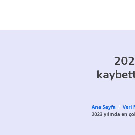
Skip to main content
202
kaybett
Ana Sayfa
/
Veri 
2023 yılında en ço