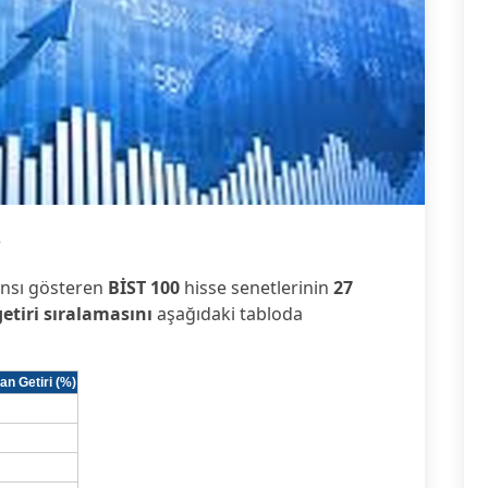
3
ansı gösteren
BİST 100
hisse senetlerinin
27
getiri sıralamasını
aşağıdaki tabloda
an Getiri (%)