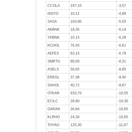
CCOLA
197,10
-3,57
ISGYO
10,12
-4,89
SASA
103,90
-5,55
AKBNK
18,35
-6,14
YKBNK
10,15
-6,28
KCHOL
76,45
-6,61
AEFES
63,15
-6,79
SMRTG
80,00
-8,31
ASELS
56,65
-8,85
EREGL
37,38
-9,40
SAHOL
40,72
-9,67
OTKAR
933,70
-10,05
ECILC
28,90
-10,30
GARAN
26,84
-10,65
KLRHO
24,34
-10,65
THYAO
125,30
-11,07