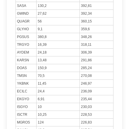
SASA
130,2
392,81
GWIND
27,62
392,34
QUAGR
56
360,15
GLYHO
9,1
359,6
PGSUS
380,8
348,26
TRGYO
16,39
318,11
AYDEM
24,18
306,39
KARSN
13,48
291,86
DOAS
150,9
285,24
TMSN
70,5
270,08
YKBNK
11,45
246,97
ECILC
24,4
236,09
EKGYO
6,91
235,44
ISGYO
10
230,03
ISCTR
10,25
228,53
MGROS
124
226,83