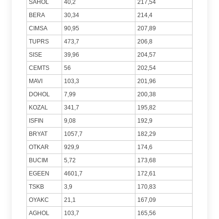
SAHOL
40,2
217,54
BERA
30,34
214,4
CIMSA
90,95
207,89
TUPRS
473,7
206,8
SISE
39,96
204,57
CEMTS
56
202,54
MAVI
103,3
201,96
DOHOL
7,99
200,38
KOZAL
341,7
195,82
ISFIN
9,08
192,9
BRYAT
1057,7
182,29
OTKAR
929,9
174,6
BUCIM
5,72
173,68
EGEEN
4601,7
172,61
TSKB
3,9
170,83
OYAKC
21,1
167,09
AGHOL
103,7
165,56