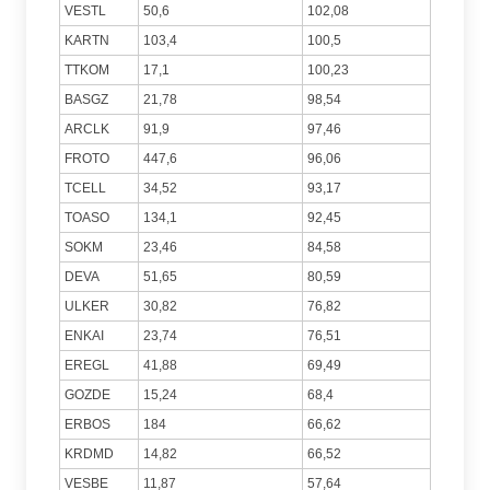
VESTL
50,6
102,08
KARTN
103,4
100,5
TTKOM
17,1
100,23
BASGZ
21,78
98,54
ARCLK
91,9
97,46
FROTO
447,6
96,06
TCELL
34,52
93,17
TOASO
134,1
92,45
SOKM
23,46
84,58
DEVA
51,65
80,59
ULKER
30,82
76,82
ENKAI
23,74
76,51
EREGL
41,88
69,49
GOZDE
15,24
68,4
ERBOS
184
66,62
KRDMD
14,82
66,52
VESBE
11,87
57,64