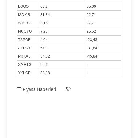
LOGO
63,2
55,09
ISDMR
31,84
52,71
SNGYO
3,18
27,71
NUGYO
7,28
25,52
TSPOR
4,64
-23,43
AKFGY
5,01
-31,84
PRKAB
34,02
-45,84
SMRTG
99,6
–
YYLGD
38,18
–
Piyasa Haberleri