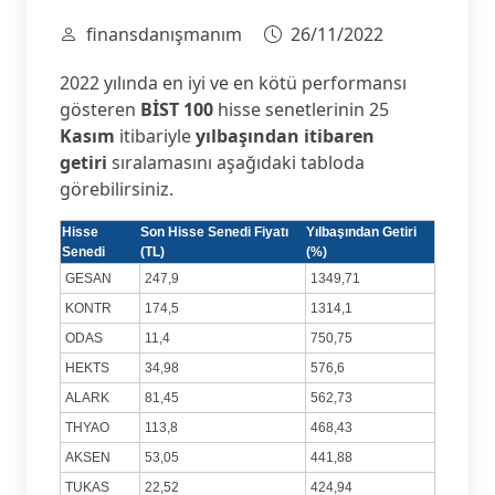
finansdanışmanım
26/11/2022
2022 yılında en iyi ve en kötü performansı
gösteren
BİST 100
hisse senetlerinin 25
Kasım
itibariyle
yılbaşından itibaren
getiri
sıralamasını aşağıdaki tabloda
görebilirsiniz.
Hisse
Son Hisse Senedi Fiyatı
Yılbaşından Getiri
Senedi
(TL)
(%)
GESAN
247,9
1349,71
KONTR
174,5
1314,1
ODAS
11,4
750,75
HEKTS
34,98
576,6
ALARK
81,45
562,73
THYAO
113,8
468,43
AKSEN
53,05
441,88
TUKAS
22,52
424,94