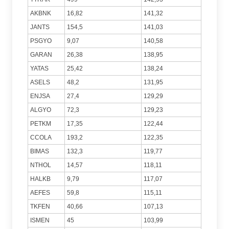
AKBNK
16,82
141,32
JANTS
154,5
141,03
PSGYO
9,07
140,58
GARAN
26,38
138,95
YATAS
25,42
138,24
ASELS
48,2
131,95
ENJSA
27,4
129,29
ALGYO
72,3
129,23
PETKM
17,35
122,44
CCOLA
193,2
122,35
BIMAS
132,3
119,77
NTHOL
14,57
118,11
HALKB
9,79
117,07
AEFES
59,8
115,11
TKFEN
40,66
107,13
ISMEN
45
103,99