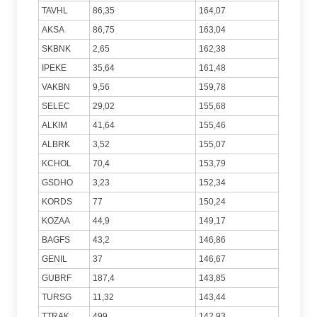
TAVHL
86,35
164,07
AKSA
86,75
163,04
SKBNK
2,65
162,38
IPEKE
35,64
161,48
VAKBN
9,56
159,78
SELEC
29,02
155,68
ALKIM
41,64
155,46
ALBRK
3,52
155,07
KCHOL
70,4
153,79
GSDHO
3,23
152,34
KORDS
77
150,24
KOZAA
44,9
149,17
BAGFS
43,2
146,86
GENIL
37
146,67
GUBRF
187,4
143,85
TURSG
11,32
143,44
TTRAK
499
142,93