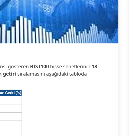
1
ansı gösteren
BİST100
hisse senetlerinin
18
 getiri
sıralamasını aşağıdaki tabloda
an Getiri (%)