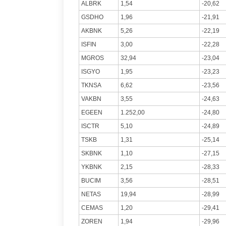
ALBRK
1,54
-20,62
GSDHO
1,96
-21,91
AKBNK
5,26
-22,19
ISFIN
3,00
-22,28
MGROS
32,94
-23,04
ISGYO
1,95
-23,23
TKNSA
6,62
-23,56
VAKBN
3,55
-24,63
EGEEN
1.252,00
-24,80
ISCTR
5,10
-24,89
TSKB
1,31
-25,14
SKBNK
1,10
-27,15
YKBNK
2,15
-28,33
BUCIM
3,56
-28,51
NETAS
19,94
-28,99
CEMAS
1,20
-29,41
ZOREN
1,94
-29,96