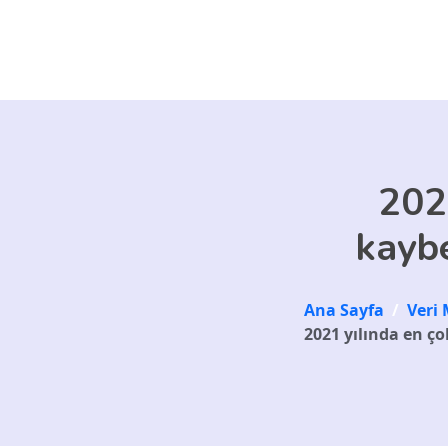
Skip to main content
202
kaybe
Ana Sayfa
/
Veri 
2021 yılında en ço