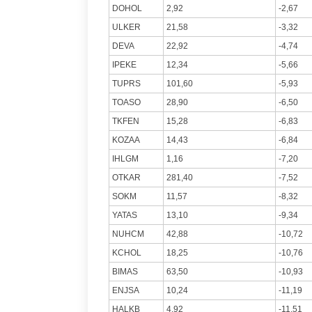
DOHOL
2,92
-2,67
ULKER
21,58
-3,32
DEVA
22,92
-4,74
IPEKE
12,34
-5,66
TUPRS
101,60
-5,93
TOASO
28,90
-6,50
TKFEN
15,28
-6,83
KOZAA
14,43
-6,84
IHLGM
1,16
-7,20
OTKAR
281,40
-7,52
SOKM
11,57
-8,32
YATAS
13,10
-9,34
NUHCM
42,88
-10,72
KCHOL
18,25
-10,76
BIMAS
63,50
-10,93
ENJSA
10,24
-11,19
HALKB
4,92
-11,51