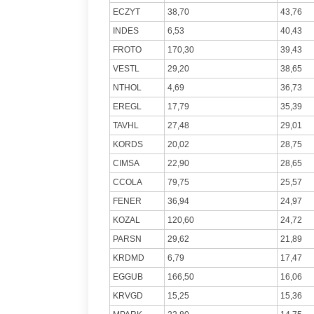
ECZYT
38,70
43,76
INDES
6,53
40,43
FROTO
170,30
39,43
VESTL
29,20
38,65
NTHOL
4,69
36,73
EREGL
17,79
35,39
TAVHL
27,48
29,01
KORDS
20,02
28,75
CIMSA
22,90
28,65
CCOLA
79,75
25,57
FENER
36,94
24,97
KOZAL
120,60
24,72
PARSN
29,62
21,89
KRDMD
6,79
17,47
EGGUB
166,50
16,06
KRVGD
15,25
15,36