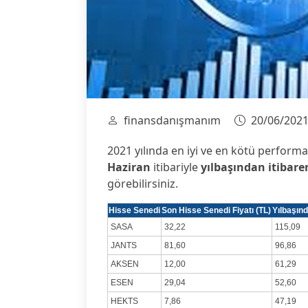
finansdanışmanım
20/06/202
2021 yılında en iyi ve en kötü perform
Haziran
itibariyle
yılbaşından itibaren
görebilirsiniz.
Hisse Senedi
Son Hisse Senedi Fiyatı (TL)
Yılbaşınd
SASA
32,22
115,09
JANTS
81,60
96,86
AKSEN
12,00
61,29
ESEN
29,04
52,60
HEKTS
7,86
47,19