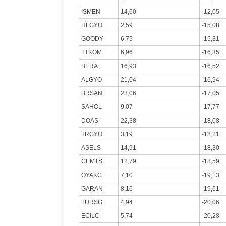
ISMEN
14,60
-12,05
HLGYO
2,59
-15,08
GOODY
6,75
-15,31
TTKOM
6,96
-16,35
BERA
16,93
-16,52
ALGYO
21,04
-16,94
BRSAN
23,06
-17,05
SAHOL
9,07
-17,77
DOAS
22,38
-18,08
TRGYO
3,19
-18,21
ASELS
14,91
-18,30
CEMTS
12,79
-18,59
OYAKC
7,10
-19,13
GARAN
8,16
-19,61
TURSG
4,94
-20,06
ECILC
5,74
-20,28