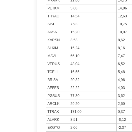
MPARK
22,80
14,75
PETKM
5,68
14,06
THYAO
14,54
12,63
SISE
7,93
10,75
AKSA
15,20
10,07
KARSN
3,53
8,62
ALKIM
15,24
8,16
MAVI
56,10
7,47
VERUS
48,04
6,52
TCELL
16,55
5,48
BRISA
20,32
4,96
AEFES
22,22
4,03
PGSUS
77,30
3,62
ARCLK
29,20
2,60
TTRAK
171,00
0,37
ALARK
8,51
-0,12
EKGYO
2,06
-2,37