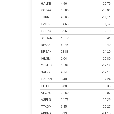
HALKB
4,96
-10,79
KOZAA
13,80
-10,91
TUPRS
95,65
-11,44
ISMEN
14,63
-11,87
GSRAY
3,56
-12,10
NUHCM
42,10
-12,35
BIMAS
62,45
-12,40
BRSAN
23,88
-14,10
IHLGM
1,04
-16,80
CEMTS
13,02
-17,12
SAHOL
9,14
-17,14
GARAN
8,40
-17,24
ECILC
5,88
-18,33
ALGYO
20,50
-19,07
ASELS
14,73
-19,29
TTKOM
6,45
-20,27
AKBNK
5,33
-21,15