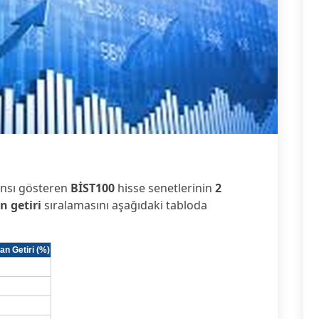
1
ansı gösteren
BİST100
hisse senetlerinin
2
n getiri
sıralamasını aşağıdaki tabloda
an Getiri (%)