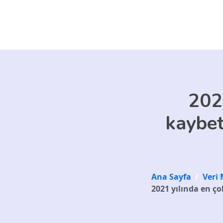
Skip to main content
202
kaybet
Ana Sayfa
/
Veri 
2021 yılında en ç