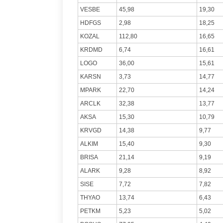
VESBE
45,98
19,30
HDFGS
2,98
18,25
KOZAL
112,80
16,65
KRDMD
6,74
16,61
LOGO
36,00
15,61
KARSN
3,73
14,77
MPARK
22,70
14,24
ARCLK
32,38
13,77
AKSA
15,30
10,79
KRVGD
14,38
9,77
ALKIM
15,40
9,30
BRISA
21,14
9,19
ALARK
9,28
8,92
SISE
7,72
7,82
THYAO
13,74
6,43
PETKM
5,23
5,02