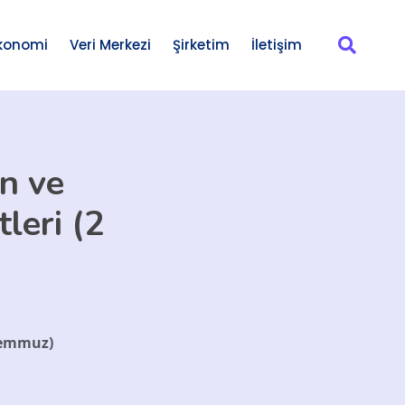
konomi
Veri Merkezi
Şirketim
İletişim
n ve
leri (2
 Temmuz)