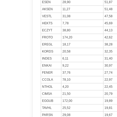
ESEN
28,90
51,87
AKSEN
11,27
51,48
VESTL
31,08
47,58
HEKTS
7,78
45,69
ECZYT
38,80
44,13
FROTO
174,20
42,62
EREGL
18,17
38,28
KORDS
20,58
32,35
INDES
6,11
31,40
ENKAI
9,22
30,97
FENER
37,76
27,74
CCOLA
78,10
22,97
NTHOL
4,20
22,45
CIMSA
21,50
20,79
EGGUB
172,00
19,89
TAVHL
25,52
19,81
PARSN
29,08
19,67