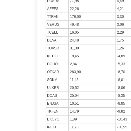
PGSUS
77,95
4,49
AEFES
22,26
4,21
TTRAK
176,00
3,30
VERUS
46,48
3,06
TCELL
16,05
2,29
DEVA
24,48
1,75
TOASO
31,30
1,26
KCHOL
19,45
-4,89
DOHOL
2,84
-5,33
OTKAR
283,90
-6,70
SOKM
11,48
-8,01
ULKER
20,52
-8,06
DOAS
25,04
-8,35
ENJSA
10,51
-8,85
TKFEN
14,79
-9,82
EKGYO
1,89
-10,43
IPEKE
11,70
-10,55