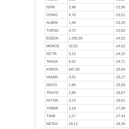
ISFIN
2,98
-22,80
OYAKC
6,76
-23,01
ALBRK
1,49
-23,20
TURSG
4,72
-23,62
EGEEN
1.265,00
-24,02
MGROS
32,52
-24,02
ISCTR
5,15
-24,15
TKNSA
6,52
-24,71
KONYA
847,00
-25,04
VAKBN
3,52
-25,27
ISGYO
1,89
-25,59
TRGYO
2,86
-26,67
AFYON
3,74
-26,81
YKBNK
2,19
-27,00
TSKB
1,27
-27,43
NETAS
20,12
-28,35