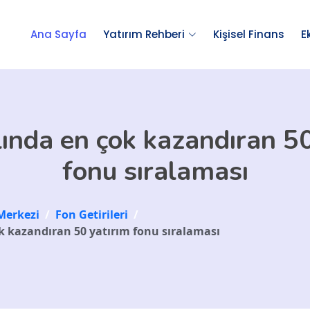
Ana Sayfa
Yatırım Rehberi
Kişisel Finans
E
lında en çok kazandıran 50
fonu sıralaması
Merkezi
/
Fon Getirileri
/
ok kazandıran 50 yatırım fonu sıralaması