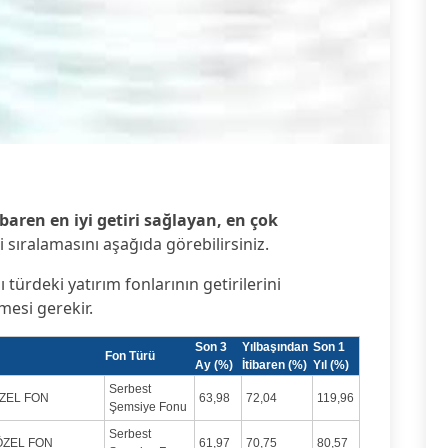
1
baren en iyi getiri sağlayan, en çok
i sıralamasını aşağıda görebilirsiniz.
ı türdeki yatırım fonlarının getirilerini
lmesi gerekir.
Son 3
Yılbaşından
Son 1
Fon Türü
Ay (%)
İtibaren (%)
Yıl (%)
Serbest
ÖZEL FON
63,98
72,04
119,96
Şemsiye Fonu
Serbest
ÖZEL FON
61,97
70,75
80,57