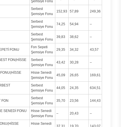
Şemsiye Fonu
Serbest
152,93
57,89
249,36
Şemsiye Fonu
Serbest
74,25
54,94
–
Şemsiye Fonu
Serbest
39,83
38,62
–
Şemsiye Fonu
Fon Sepeti
EPETİ FONU
29,35
34,32
43,57
Şemsiye Fonu
BEST FON(HİSSE
Serbest
43,42
30,28
–
Şemsiye Fonu
 FONU(HİSSE
Hisse Senedi
45,09
26,65
169,61
Şemsiye Fonu
RBEST
Serbest
44,05
24,35
634,51
Şemsiye Fonu
Serbest
 FON
35,70
23,56
144,43
Şemsiye Fonu
SSE SENEDİ FONU
Hisse Senedi
–
20,43
–
Şemsiye Fonu
FONU(HİSSE
Hisse Senedi
37,31
19,70
143,07