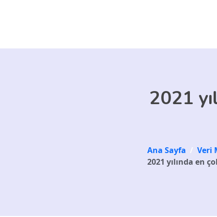
Skip to main content
2021 yı
Ana Sayfa
/
Veri 
2021 yılında en ç