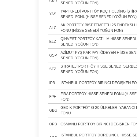
RBH
SENEDİ YOĞUN FON)
YAPI KREDİ PORTFÖY KOÇ HOLDİNG İŞTİR
YAS
SENEDİ FONU(HİSSE SENEDİ YOĞUN FON)
AK PORTFÖY BİST TEMETTÜ 25 ENDEKSİ H
ALC
FONU (HİSSE SENEDİ YOĞUN FON)
QİNVEST PORTFÖY KATILIM HİSSE SENEDİ
ELZ
SENEDİ YOĞUN FON)
AZİMUT PYŞ KAR PAYI ÖDEYEN HİSSE SEN
GSP
SENEDİ YOĞUN FON)
STRATEJİ PORTFÖY HİSSE SENEDİ SERBES
STZ
SENEDİ YOĞUN FON)
IPB
İSTANBUL PORTFÖY BİRİNCİ DEĞİŞKEN F
FİBA PORTFÖY HİSSE SENEDİ FONU(HİSS
FPH
FON)
GEDİK PORTFÖY G-20 ÜLKELERİ YABANCI 
GBG
FONU
OPB
OSMANLI PORTFÖY BİRİNCİ DEĞİŞKEN FO
İSTANBUL PORTFÖY DÖRDÜNCÜ HİSSE S