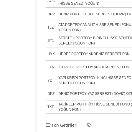
ACC
(HİSSE SENEDİ YOĞUN)
DPP
DENİZ PORTFÖY HLC SERBEST (DÖVİZ) Ö
ATA PORTFÖY ANALİZ HİSSE SENEDİ FONU
TLZ
YOĞUN FON)
STRATEJİ PORTFÖY BİRİNCİ HİSSE SENED
ST1
SENEDİ YOĞUN FON)
HYK
HEDEF PORTFÖY AKDENİZ SERBEST FON
FYA
İSTANBUL PORTFÖY ARK II SERBEST FON
YAPI KREDİ PORTFÖY İKİNCİ HİSSE SENED
YDI
SENEDİ YOĞUN FON)
DPZ
DENİZ PORTFÖY YAZ SERBEST (DÖVİZ) ÖZ
TACİRLER PORTFÖY HİSSE SENEDİ FONU 
TKF
YOĞUN FON)
Fon Getirileri