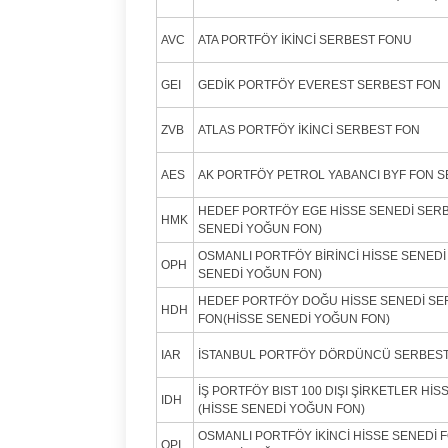
AVC
ATA PORTFÖY İKİNCİ SERBEST FONU
GEI
GEDİK PORTFÖY EVEREST SERBEST FON
ZVB
ATLAS PORTFÖY İKİNCİ SERBEST FON
AES
AK PORTFÖY PETROL YABANCI BYF FON S
HEDEF PORTFÖY EGE HİSSE SENEDİ SER
HMK
SENEDİ YOĞUN FON)
OSMANLI PORTFÖY BİRİNCİ HİSSE SENEDİ
OPH
SENEDİ YOĞUN FON)
HEDEF PORTFÖY DOĞU HİSSE SENEDİ SE
HDH
FON(HİSSE SENEDİ YOĞUN FON)
IAR
İSTANBUL PORTFÖY DÖRDÜNCÜ SERBEST
İŞ PORTFÖY BIST 100 DIŞI ŞİRKETLER Hİ
IDH
(HİSSE SENEDİ YOĞUN FON)
OSMANLI PORTFÖY İKİNCİ HİSSE SENEDİ 
OPI