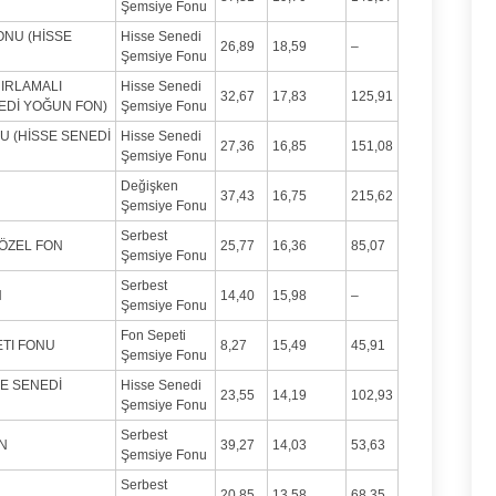
Şemsiye Fonu
ONU (HİSSE
Hisse Senedi
26,89
18,59
–
Şemsiye Fonu
NIRLAMALI
Hisse Senedi
32,67
17,83
125,91
EDİ YOĞUN FON)
Şemsiye Fonu
U (HİSSE SENEDİ
Hisse Senedi
27,36
16,85
151,08
Şemsiye Fonu
Değişken
37,43
16,75
215,62
Şemsiye Fonu
Serbest
 ÖZEL FON
25,77
16,36
85,07
Şemsiye Fonu
Serbest
N
14,40
15,98
–
Şemsiye Fonu
Fon Sepeti
ETI FONU
8,27
15,49
45,91
Şemsiye Fonu
E SENEDİ
Hisse Senedi
23,55
14,19
102,93
Şemsiye Fonu
Serbest
N
39,27
14,03
53,63
Şemsiye Fonu
Serbest
20,85
13,58
68,35