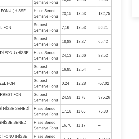
Şemsiye Fonu
 FONU ( HİSSE
Hisse Senedi
23,15
13,53
132,75
Şemsiye Fonu
Serbest
EL FON
7,16
13,53
56,21
Şemsiye Fonu
Serbest
18,88
13,37
65,42
Şemsiye Fonu
İ FONU (HİSSE
Hisse Senedi
24,13
12,66
88,52
Şemsiye Fonu
Serbest
16,85
12,54
–
Şemsiye Fonu
Serbest
ZEL FON
0,24
12,28
-57,02
Şemsiye Fonu
ERBEST FON
Serbest
24,59
11,78
375,26
Şemsiye Fonu
İ HİSSE SENEDİ
Hisse Senedi
17,18
11,66
75,83
Şemsiye Fonu
 (HİSSE SENEDİ
Hisse Senedi
16,76
11,17
–
Şemsiye Fonu
İ FONU (HİSSE
Hisse Senedi