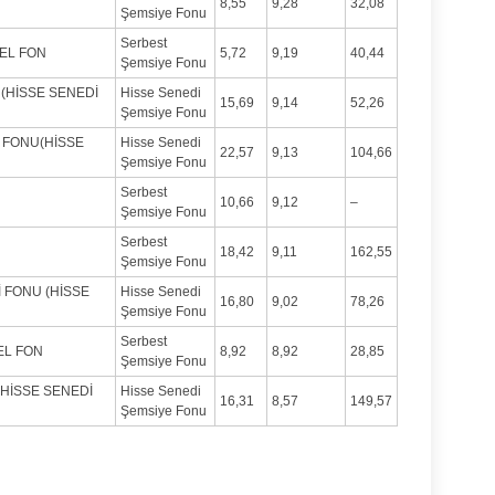
8,55
9,28
32,08
Şemsiye Fonu
Serbest
ZEL FON
5,72
9,19
40,44
Şemsiye Fonu
 (HİSSE SENEDİ
Hisse Senedi
15,69
9,14
52,26
Şemsiye Fonu
İ FONU(HİSSE
Hisse Senedi
22,57
9,13
104,66
Şemsiye Fonu
Serbest
10,66
9,12
–
Şemsiye Fonu
Serbest
18,42
9,11
162,55
Şemsiye Fonu
İ FONU (HİSSE
Hisse Senedi
16,80
9,02
78,26
Şemsiye Fonu
Serbest
EL FON
8,92
8,92
28,85
Şemsiye Fonu
(HİSSE SENEDİ
Hisse Senedi
16,31
8,57
149,57
Şemsiye Fonu