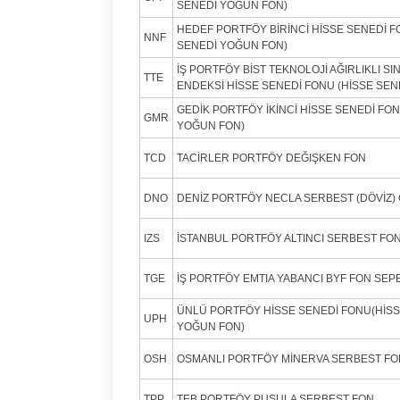
SENEDİ YOĞUN FON)
HEDEF PORTFÖY BİRİNCİ HİSSE SENEDİ F
NNF
SENEDİ YOĞUN FON)
İŞ PORTFÖY BİST TEKNOLOJİ AĞIRLIKLI SI
TTE
ENDEKSİ HİSSE SENEDİ FONU (HİSSE SEN
GEDİK PORTFÖY İKİNCİ HİSSE SENEDİ FON
GMR
YOĞUN FON)
TCD
TACİRLER PORTFÖY DEĞIŞKEN FON
DNO
DENİZ PORTFÖY NECLA SERBEST (DÖVİZ)
IZS
İSTANBUL PORTFÖY ALTINCI SERBEST FO
TGE
İŞ PORTFÖY EMTIA YABANCI BYF FON SEP
ÜNLÜ PORTFÖY HİSSE SENEDİ FONU(HİSS
UPH
YOĞUN FON)
OSH
OSMANLI PORTFÖY MİNERVA SERBEST FO
TPP
TEB PORTFÖY PUSULA SERBEST FON