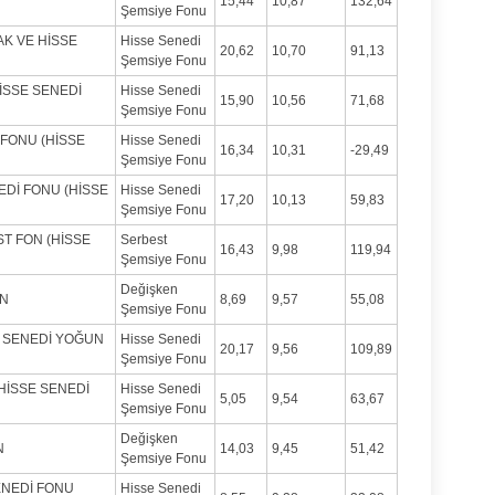
15,44
10,87
132,64
Şemsiye Fonu
AK VE HİSSE
Hisse Senedi
20,62
10,70
91,13
Şemsiye Fonu
İSSE SENEDİ
Hisse Senedi
15,90
10,56
71,68
Şemsiye Fonu
 FONU (HİSSE
Hisse Senedi
16,34
10,31
-29,49
Şemsiye Fonu
EDİ FONU (HİSSE
Hisse Senedi
17,20
10,13
59,83
Şemsiye Fonu
T FON (HİSSE
Serbest
16,43
9,98
119,94
Şemsiye Fonu
Değişken
ON
8,69
9,57
55,08
Şemsiye Fonu
E SENEDİ YOĞUN
Hisse Senedi
20,17
9,56
109,89
Şemsiye Fonu
HİSSE SENEDİ
Hisse Senedi
5,05
9,54
63,67
Şemsiye Fonu
Değişken
N
14,03
9,45
51,42
Şemsiye Fonu
ENEDİ FONU
Hisse Senedi