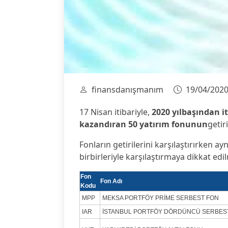
finansdanışmanım
19/04/202
17 Nisan itibariyle,
2020 yılbaşından it
kazandıran 50 yatırım fonunun
getir
Fonların getirilerini karşılaştırırken ayn
birbirleriyle karşılaştırmaya dikkat edi
Fon
Fon Adı
Kodu
MPP
MEKSA PORTFÖY PRİME SERBEST FON
IAR
İSTANBUL PORTFÖY DÖRDÜNCÜ SERBES