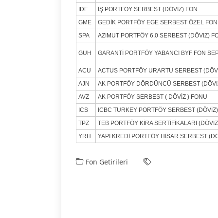
IDF
İŞ PORTFÖY SERBEST (DÖVİZ) FON
GME
GEDİK PORTFÖY EGE SERBEST ÖZEL FON
SPA
AZIMUT PORTFÖY 6.0 SERBEST (DÖVIZ) F
GUH
GARANTİ PORTFÖY YABANCI BYF FON SE
ACU
ACTUS PORTFÖY URARTU SERBEST (DÖVİ
AJN
AK PORTFÖY DÖRDÜNCÜ SERBEST (DÖVI
AVZ
AK PORTFÖY SERBEST ( DÖVİZ ) FONU
ICS
ICBC TURKEY PORTFÖY SERBEST (DÖVİZ)
TPZ
TEB PORTFÖY KİRA SERTİFİKALARI (DÖVİZ
YRH
YAPI KREDİ PORTFÖY HİSAR SERBEST (DÖ
Fon Getirileri