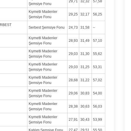
29,71
32,32
57,58
Şemsiye Fonu
Kıymetli Madenler
29,25
32,17
56,25
Şemsiye Fonu
ERBEST
Serbest Şemsiye Fonu
24,73
31,58
–
Kıymetli Madenler
28,93
31,49
57,10
Şemsiye Fonu
Kıymetli Madenler
29,03
31,30
55,62
Şemsiye Fonu
Kıymetli Madenler
29,03
31,25
53,31
Şemsiye Fonu
Kıymetli Madenler
28,68
31,22
57,02
Şemsiye Fonu
Kıymetli Madenler
29,06
30,83
54,00
Şemsiye Fonu
Kıymetli Madenler
28,38
30,63
56,03
Şemsiye Fonu
Kıymetli Madenler
27,91
30,43
53,99
Şemsiye Fonu
Katılım Şemsiye Fonu
27,47
29,51
55,50