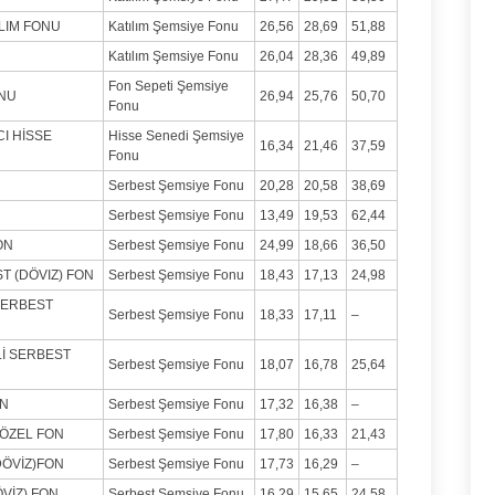
ILIM FONU
Katılım Şemsiye Fonu
26,56
28,69
51,88
Katılım Şemsiye Fonu
26,04
28,36
49,89
Fon Sepeti Şemsiye
ONU
26,94
25,76
50,70
Fonu
I HİSSE
Hisse Senedi Şemsiye
16,34
21,46
37,59
Fonu
Serbest Şemsiye Fonu
20,28
20,58
38,69
Serbest Şemsiye Fonu
13,49
19,53
62,44
ON
Serbest Şemsiye Fonu
24,99
18,66
36,50
T (DÖVIZ) FON
Serbest Şemsiye Fonu
18,43
17,13
24,98
 SERBEST
Serbest Şemsiye Fonu
18,33
17,11
–
Lİ SERBEST
Serbest Şemsiye Fonu
18,07
16,78
25,64
ON
Serbest Şemsiye Fonu
17,32
16,38
–
 ÖZEL FON
Serbest Şemsiye Fonu
17,80
16,33
21,43
DÖVİZ)FON
Serbest Şemsiye Fonu
17,73
16,29
–
VİZ) FON
Serbest Şemsiye Fonu
16,29
15,65
24,58