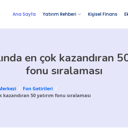
Ana Sayfa
Yatırım Rehberi
Kişisel Finans
E
lında en çok kazandıran 50
fonu sıralaması
Merkezi
/
Fon Getirileri
/
ok kazandıran 50 yatırım fonu sıralaması