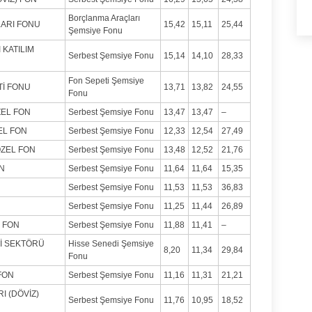
Borçlanma Araçları
ARI FONU
15,42
15,11
25,44
Şemsiye Fonu
 KATILIM
Serbest Şemsiye Fonu
15,14
14,10
28,33
Fon Sepeti Şemsiye
Tİ FONU
13,71
13,82
24,55
Fonu
ZEL FON
Serbest Şemsiye Fonu
13,47
13,47
–
EL FON
Serbest Şemsiye Fonu
12,33
12,54
27,49
ÖZEL FON
Serbest Şemsiye Fonu
13,48
12,52
21,76
N
Serbest Şemsiye Fonu
11,64
11,64
15,35
Serbest Şemsiye Fonu
11,53
11,53
36,83
Serbest Şemsiye Fonu
11,25
11,44
26,89
) FON
Serbest Şemsiye Fonu
11,88
11,41
–
Jİ SEKTÖRÜ
Hisse Senedi Şemsiye
8,20
11,34
29,84
Fonu
FON
Serbest Şemsiye Fonu
11,16
11,31
21,21
I (DÖVİZ)
Serbest Şemsiye Fonu
11,76
10,95
18,52