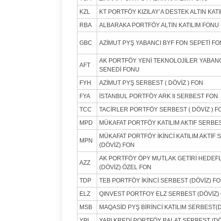
KZL
KT PORTFÖY KIZILAY’A DESTEK ALTIN KAT
RBA
ALBARAKA PORTFÖY ALTIN KATILIM FONU
GBC
AZİMUT PYŞ YABANCI BYF FON SEPETİ F
AK PORTFÖY YENİ TEKNOLOJİLER YABANC
AFT
SENEDİ FONU
FYH
AZİMUT PYŞ SERBEST ( DÖVİZ ) FON
FYA
İSTANBUL PORTFÖY ARK II SERBEST FON
TCC
TACİRLER PORTFÖY SERBEST ( DÖVİZ ) F
MPD
MÜKAFAT PORTFÖY KATILIM AKTIF SERBES
MÜKAFAT PORTFÖY İKİNCİ KATILIM AKTİF
MPN
(DÖVİZ) FON
AK PORTFÖY ÖPY MUTLAK GETİRİ HEDEF
AZZ
(DÖVİZ) ÖZEL FON
TDP
TEB PORTFÖY İKİNCİ SERBEST (DÖVİZ) F
ELZ
QINVEST PORTFOY ELZ SERBEST (DÖVİZ)
MSB
MAQASİD PYŞ BİRİNCİ KATILIM SERBEST(
YPL
YAPI KREDİ PORTFÖY BALAT SERBEST (DÖ