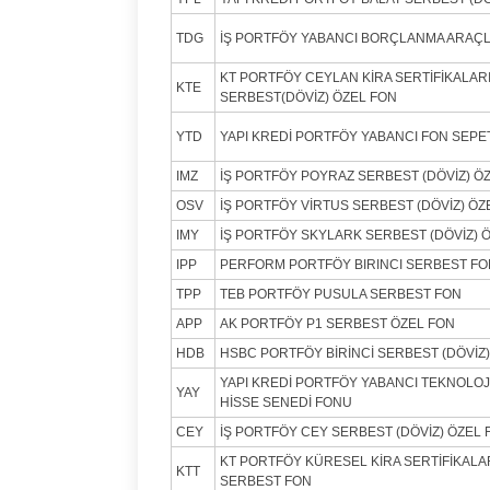
TDG
İŞ PORTFÖY YABANCI BORÇLANMA ARAÇL
KT PORTFÖY CEYLAN KİRA SERTİFİKALARI
KTE
SERBEST(DÖVİZ) ÖZEL FON
YTD
YAPI KREDİ PORTFÖY YABANCI FON SEPE
IMZ
İŞ PORTFÖY POYRAZ SERBEST (DÖVİZ) Ö
OSV
İŞ PORTFÖY VİRTUS SERBEST (DÖVİZ) ÖZ
IMY
İŞ PORTFÖY SKYLARK SERBEST (DÖVİZ) 
IPP
PERFORM PORTFÖY BIRINCI SERBEST FO
TPP
TEB PORTFÖY PUSULA SERBEST FON
APP
AK PORTFÖY P1 SERBEST ÖZEL FON
HDB
HSBC PORTFÖY BİRİNCİ SERBEST (DÖVİZ
YAPI KREDİ PORTFÖY YABANCI TEKNOLO
YAY
HİSSE SENEDİ FONU
CEY
İŞ PORTFÖY CEY SERBEST (DÖVİZ) ÖZEL 
KT PORTFÖY KÜRESEL KİRA SERTİFİKALAR
KTT
SERBEST FON