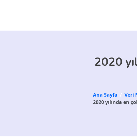
Skip to main content
2020 yı
Ana Sayfa
/
Veri 
2020 yılında en ç