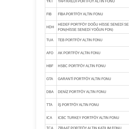
YKT
YAPI KREDİ PORTFÖY ALTIN FONU
FIB
FİBA PORTFÖY ALTIN FONU
HEDEF PORTFÖY DOĞU HİSSE SENEDİ S
HDH
FON(HİSSE SENEDİ YOĞUN FON)
TUA
TEB PORTFÖY ALTIN FONU
AFO
AK PORTFÖY ALTIN FONU
HBF
HSBC PORTFÖY ALTIN FONU
GTA
GARANTİ PORTFÖY ALTIN FONU
DBA
DENİZ PORTFÖY ALTIN FONU
TTA
İŞ PORTFÖY ALTIN FONU
ICA
ICBC TURKEY PORTFÖY ALTIN FONU
TCA
ZİRAAT PORTFÖY ALTIN KATILIM FONU