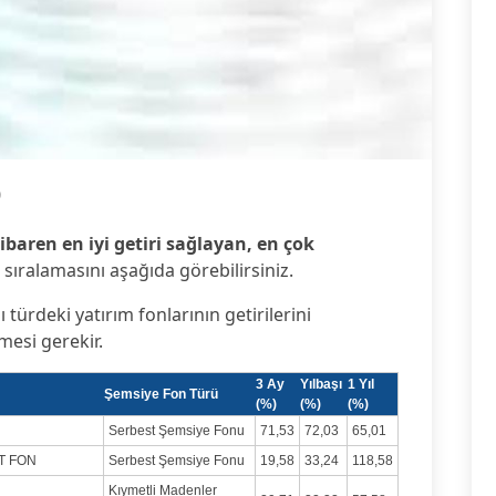
0
ibaren en iyi getiri sağlayan, en çok
i sıralamasını aşağıda görebilirsiniz.
ı türdeki yatırım fonlarının getirilerini
lmesi gerekir.
3 Ay
Yılbaşı
1 Yıl
Şemsiye Fon Türü
(%)
(%)
(%)
Serbest Şemsiye Fonu
71,53
72,03
65,01
T FON
Serbest Şemsiye Fonu
19,58
33,24
118,58
Kıymetli Madenler