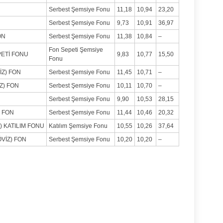
Serbest Şemsiye Fonu
11,18
10,94
23,20
Serbest Şemsiye Fonu
9,73
10,91
36,97
ON
Serbest Şemsiye Fonu
11,38
10,84
–
Fon Sepeti Şemsiye
PETİ FONU
9,83
10,77
15,50
Fonu
Z) FON
Serbest Şemsiye Fonu
11,45
10,71
–
Z) FON
Serbest Şemsiye Fonu
10,11
10,70
–
Serbest Şemsiye Fonu
9,90
10,53
28,15
 FON
Serbest Şemsiye Fonu
11,44
10,46
20,32
) KATILIM FONU
Katılım Şemsiye Fonu
10,55
10,26
37,64
VİZ) FON
Serbest Şemsiye Fonu
10,20
10,20
–