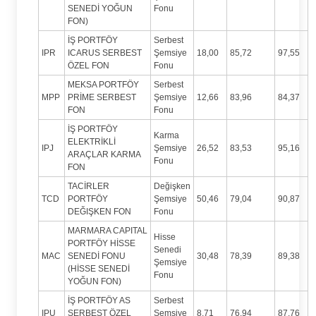
SENEDİ YOĞUN
Fonu
FON)
İŞ PORTFÖY
Serbest
IPR
ICARUS SERBEST
Şemsiye
18,00
85,72
97,55
ÖZEL FON
Fonu
MEKSA PORTFÖY
Serbest
MPP
PRİME SERBEST
Şemsiye
12,66
83,96
84,37
FON
Fonu
İŞ PORTFÖY
Karma
ELEKTRİKLİ
IPJ
Şemsiye
26,52
83,53
95,16
ARAÇLAR KARMA
Fonu
FON
TACİRLER
Değişken
TCD
PORTFÖY
Şemsiye
50,46
79,04
90,87
DEĞIŞKEN FON
Fonu
MARMARA CAPITAL
Hisse
PORTFÖY HİSSE
Senedi
MAC
SENEDİ FONU
30,48
78,39
89,38
Şemsiye
(HİSSE SENEDİ
Fonu
YOĞUN FON)
İŞ PORTFÖY AS
Serbest
IPU
SERBEST ÖZEL
Şemsiye
8,71
76,94
87,76