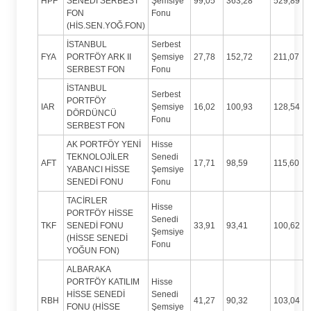
HPF
SENEDİ SERBEST
Şemsiye
99,05
363,28
529,89
FON
Fonu
(HİS.SEN.YOĞ.FON)
İSTANBUL
Serbest
FYA
PORTFÖY ARK II
Şemsiye
27,78
152,72
211,07
SERBEST FON
Fonu
İSTANBUL
Serbest
PORTFÖY
IAR
Şemsiye
16,02
100,93
128,54
DÖRDÜNCÜ
Fonu
SERBEST FON
AK PORTFÖY YENİ
Hisse
TEKNOLOJİLER
Senedi
AFT
17,71
98,59
115,60
YABANCI HİSSE
Şemsiye
SENEDİ FONU
Fonu
TACİRLER
Hisse
PORTFÖY HİSSE
Senedi
TKF
SENEDİ FONU
33,91
93,41
100,62
Şemsiye
(HİSSE SENEDİ
Fonu
YOĞUN FON)
ALBARAKA
PORTFÖY KATILIM
Hisse
HİSSE SENEDİ
Senedi
RBH
41,27
90,32
103,04
FONU (HİSSE
Şemsiye