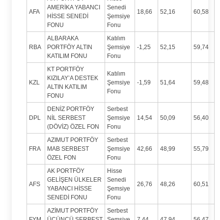
AMERİKA YABANCI
Senedi
AFA
18,66
52,16
60,58
HİSSE SENEDİ
Şemsiye
FONU
Fonu
ALBARAKA
Katılım
RBA
PORTFÖY ALTIN
Şemsiye
-1,25
52,15
59,74
KATILIM FONU
Fonu
KT PORTFÖY
Katılım
KIZILAY’A DESTEK
KZL
Şemsiye
-1,59
51,64
59,48
ALTIN KATILIM
Fonu
FONU
DENİZ PORTFÖY
Serbest
DPL
NİL SERBEST
Şemsiye
14,54
50,09
56,40
(DÖVİZ) ÖZEL FON
Fonu
AZIMUT PORTFÖY
Serbest
FRA
MAB SERBEST
Şemsiye
42,66
48,99
55,79
ÖZEL FON
Fonu
AK PORTFÖY
Hisse
GELİŞEN ÜLKELER
Senedi
AFS
26,76
48,26
60,51
YABANCI HİSSE
Şemsiye
SENEDİ FONU
Fonu
AZİMUT PORTFÖY
Serbest
FYM
ÜÇÜNCÜ SERBEST
Şemsiye
7,44
47,94
56,47