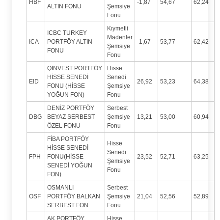
HBF
-1,87
54,67
62,24
ALTIN FONU
Şemsiye
Fonu
Kıymetli
ICBC TURKEY
Madenler
ICA
PORTFÖY ALTIN
-1,67
53,77
62,42
Şemsiye
FONU
Fonu
QİNVEST PORTFÖY
Hisse
HİSSE SENEDİ
Senedi
EID
26,92
53,23
64,38
FONU (HİSSE
Şemsiye
YOĞUN FON)
Fonu
DENİZ PORTFÖY
Serbest
DBG
BEYAZ SERBEST
Şemsiye
13,21
53,00
60,94
ÖZEL FONU
Fonu
FİBA PORTFÖY
Hisse
HİSSE SENEDİ
Senedi
FPH
FONU(HİSSE
23,52
52,71
63,25
Şemsiye
SENEDİ YOĞUN
Fonu
FON)
OSMANLI
Serbest
OSF
PORTFÖY BALKAN
Şemsiye
21,04
52,56
52,89
SERBEST FON
Fonu
AK PORTFÖY
Hisse