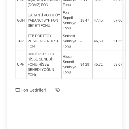
(DÖVİZ) FON
Fonu
Fon
GARANTİ PORTFÖY
Sepeti
GUH
YABANCI BYF FON
18,47
47,45
57,66
Şemsiye
SEPETİ FONU
Fonu
TEB PORTFÖY
Serbest
TPP
PUSULA SERBEST
Şemsiye
–
46,68
51,35
FON
Fonu
ÜNLÜ PORTFÖY
Hisse
HİSSE SENEDİ
Senedi
UPH
FONU(HİSSE
34,29
45,71
53,67
Şemsiye
SENEDİ YOĞUN
Fonu
FON)
Fon Getirileri