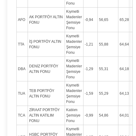
Fonu
Kıymetli
AK PORTFÖY ALTIN
Madenler
AFO
-0,94
56,65
65,28
FONU
Şemsiye
Fonu
Kıymetli
İŞ PORTFÖY ALTIN
Madenler
TTA
-1,21
55,88
64,64
FONU
Şemsiye
Fonu
Kıymetli
DENİZ PORTFÖY
Madenler
DBA
-1,29
55,31
64,18
ALTIN FONU
Şemsiye
Fonu
Kıymetli
TEB PORTFÖY
Madenler
TUA
-1,59
55,29
64,13
ALTIN FONU
Şemsiye
Fonu
ZİRAAT PORTFÖY
Katılım
TCA
ALTIN KATILIM
Şemsiye
-0,99
54,86
64,01
FONU
Fonu
Kıymetli
HSBC PORTFÖY
Madenler