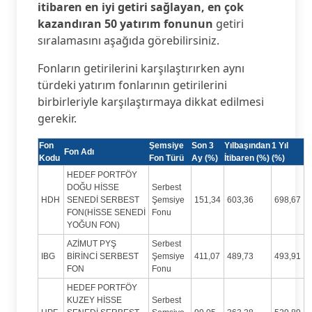
itibaren en iyi getiri sağlayan, en çok
kazandıran 50 yatırım fonunun
getiri
sıralamasını aşağıda görebilirsiniz.
Fonların getirilerini karşılaştırırken aynı
türdeki yatırım fonlarının getirilerini
birbirleriyle karşılaştırmaya dikkat edilmesi
gerekir.
Fon
Şemsiye
Son 3
Yılbaşından
1 Yıl
Fon Adı
Kodu
Fon Türü
Ay (%)
İtibaren (%)
(%)
HEDEF PORTFÖY
DOĞU HİSSE
Serbest
HDH
SENEDİ SERBEST
Şemsiye
151,34
603,36
698,67
FON(HİSSE SENEDİ
Fonu
YOĞUN FON)
AZİMUT PYŞ
Serbest
IBG
BİRİNCİ SERBEST
Şemsiye
411,07
489,73
493,91
FON
Fonu
HEDEF PORTFÖY
KUZEY HİSSE
Serbest