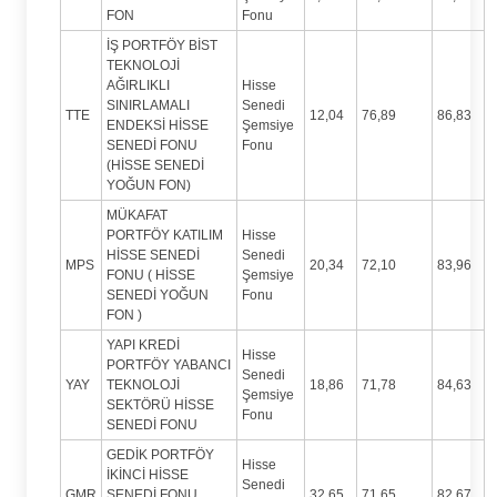
FON
Fonu
İŞ PORTFÖY BİST
TEKNOLOJİ
AĞIRLIKLI
Hisse
SINIRLAMALI
Senedi
TTE
12,04
76,89
86,83
ENDEKSİ HİSSE
Şemsiye
SENEDİ FONU
Fonu
(HİSSE SENEDİ
YOĞUN FON)
MÜKAFAT
PORTFÖY KATILIM
Hisse
HİSSE SENEDİ
Senedi
MPS
20,34
72,10
83,96
FONU ( HİSSE
Şemsiye
SENEDİ YOĞUN
Fonu
FON )
YAPI KREDİ
Hisse
PORTFÖY YABANCI
Senedi
YAY
TEKNOLOJİ
18,86
71,78
84,63
Şemsiye
SEKTÖRÜ HİSSE
Fonu
SENEDİ FONU
GEDİK PORTFÖY
Hisse
İKİNCİ HİSSE
Senedi
GMR
SENEDİ FONU
32,65
71,65
82,67