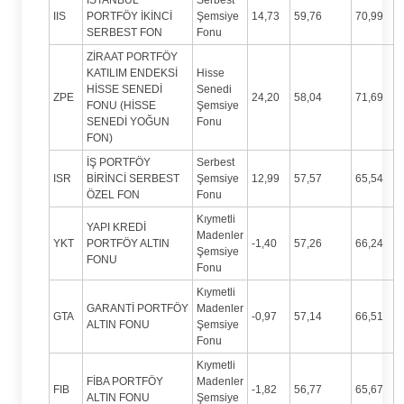
IIS
PORTFÖY İKİNCİ
Şemsiye
14,73
59,76
70,99
SERBEST FON
Fonu
ZİRAAT PORTFÖY
KATILIM ENDEKSİ
Hisse
HİSSE SENEDİ
Senedi
ZPE
24,20
58,04
71,69
FONU (HİSSE
Şemsiye
SENEDİ YOĞUN
Fonu
FON)
İŞ PORTFÖY
Serbest
ISR
BİRİNCİ SERBEST
Şemsiye
12,99
57,57
65,54
ÖZEL FON
Fonu
Kıymetli
YAPI KREDİ
Madenler
YKT
PORTFÖY ALTIN
-1,40
57,26
66,24
Şemsiye
FONU
Fonu
Kıymetli
GARANTİ PORTFÖY
Madenler
GTA
-0,97
57,14
66,51
ALTIN FONU
Şemsiye
Fonu
Kıymetli
FİBA PORTFÖY
Madenler
FIB
-1,82
56,77
65,67
ALTIN FONU
Şemsiye