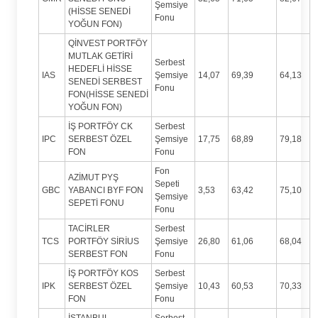
Şemsiye
(HİSSE SENEDİ
Fonu
YOĞUN FON)
QİNVEST PORTFÖY
MUTLAK GETİRİ
Serbest
HEDEFLİ HİSSE
IAS
Şemsiye
14,07
69,39
64,13
SENEDİ SERBEST
Fonu
FON(HİSSE SENEDİ
YOĞUN FON)
İŞ PORTFÖY CK
Serbest
IPC
SERBEST ÖZEL
Şemsiye
17,75
68,89
79,18
FON
Fonu
Fon
AZİMUT PYŞ
Sepeti
GBC
YABANCI BYF FON
3,53
63,42
75,10
Şemsiye
SEPETİ FONU
Fonu
TACİRLER
Serbest
TCS
PORTFÖY SİRİUS
Şemsiye
26,80
61,06
68,04
SERBEST FON
Fonu
İŞ PORTFÖY KOS
Serbest
IPK
SERBEST ÖZEL
Şemsiye
10,43
60,53
70,33
FON
Fonu
İSTANBUL
Serbest