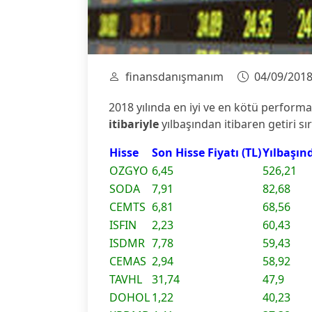
finansdanışmanım
04/09/201
2018 yılında en iyi ve en kötü perform
itibariyle
yılbaşından itibaren getiri s
Hisse
Son Hisse Fiyatı (TL)
Yılbaşınd
OZGYO
6,45
526,21
SODA
7,91
82,68
CEMTS
6,81
68,56
ISFIN
2,23
60,43
ISDMR
7,78
59,43
CEMAS
2,94
58,92
TAVHL
31,74
47,9
DOHOL
1,22
40,23