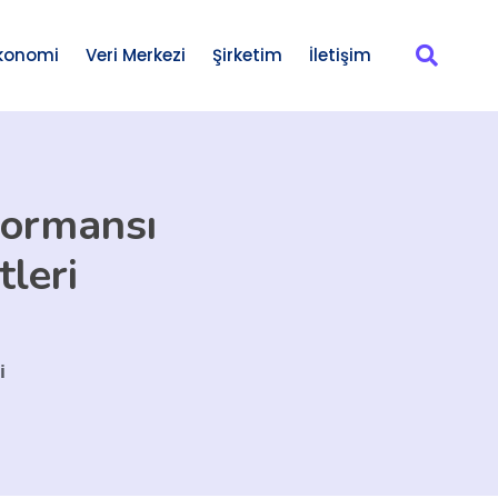
konomi
Veri Merkezi
Şirketim
İletişim
rformansı
leri
i