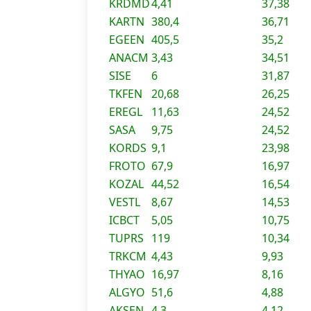
KRDMD
4,41
37,38
KARTN
380,4
36,71
EGEEN
405,5
35,2
ANACM
3,43
34,51
SISE
6
31,87
TKFEN
20,68
26,25
EREGL
11,63
24,52
SASA
9,75
24,52
KORDS
9,1
23,98
FROTO
67,9
16,97
KOZAL
44,52
16,54
VESTL
8,67
14,53
ICBCT
5,05
10,75
TUPRS
119
10,34
TRKCM
4,43
9,93
THYAO
16,97
8,16
ALGYO
51,6
4,88
AKSEN
4,3
4,12