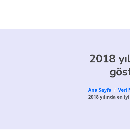
Skip to main content
2018 yıl
gös
Ana Sayfa
/
Veri 
2018 yılında en iy