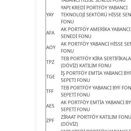
YABANCI HİSSE SENEDİ FONU
YAPI KREDİ PORTFÖY YABANCI
YAY
TEKNOLOJİ SEKTÖRÜ HİSSE SE
FONU
AK PORTFÖY AMERİKA YABANCI
AFA
SENEDİ FONU
AK PORTFÖY YABANCI HİSSE SE
AOY
FONU
TEB PORTFÖY KİRA SERTİFİKALA
TPZ
(DÖVİZ) KATILIM FONU
İŞ PORTFÖY EMTIA YABANCI BY
TGE
SEPETI FONU
TEB PORTFÖY YABANCI BYF FO
TFF
SEPETİ FONU
AK PORTFÖY EMTİA YABANCI B
AES
SEPETİ FONU
ZİRAAT PORTFÖY KATILIM FON
ZPF
(DÖVİZ)