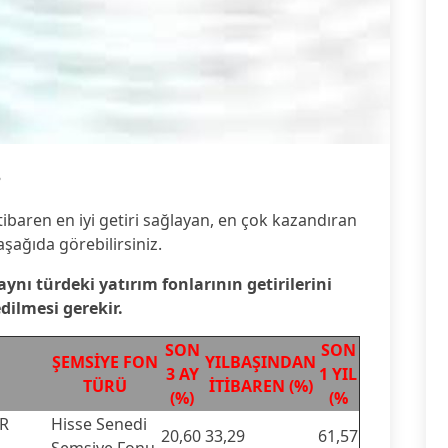
8
tibaren en iyi getiri sağlayan, en çok kazandıran
aşağıda görebilirsiniz.
 aynı türdeki yatırım fonlarının getirilerini
edilmesi gerekir.
SON
SON
ŞEMSİYE FON
YILBAŞINDAN
3 AY
1 YIL
TÜRÜ
İTİBAREN (%)
(%)
(%
ER
Hisse Senedi
20,60
33,29
61,57