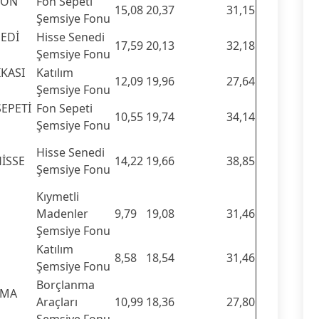
FON
Fon Sepeti
15,08
20,37
31,15
Şemsiye Fonu
NEDİ
Hisse Senedi
17,59
20,13
32,18
Şemsiye Fonu
İKASI
Katılım
12,09
19,96
27,64
Şemsiye Fonu
SEPETİ
Fon Sepeti
10,55
19,74
34,14
Şemsiye Fonu
Hisse Senedi
HİSSE
14,22
19,66
38,85
Şemsiye Fonu
Kıymetli
Madenler
9,79
19,08
31,46
Şemsiye Fonu
M
Katılım
8,58
18,54
31,46
Şemsiye Fonu
Borçlanma
NMA
Araçları
10,99
18,36
27,80