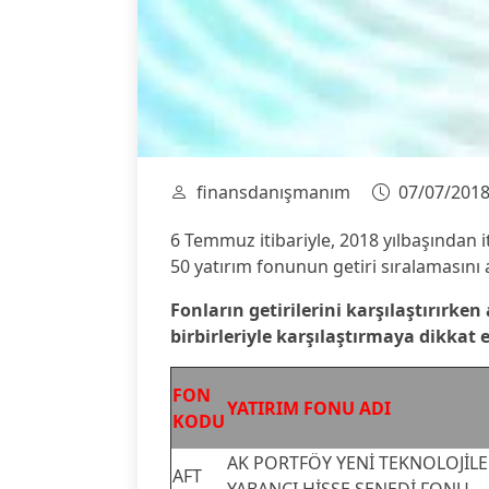
finansdanışmanım
07/07/201
6 Temmuz itibariyle, 2018 yılbaşından i
50 yatırım fonunun getiri sıralamasını 
Fonların getirilerini karşılaştırırken
birbirleriyle karşılaştırmaya dikkat 
FON
YATIRIM FONU ADI
KODU
AK PORTFÖY YENİ TEKNOLOJİL
AFT