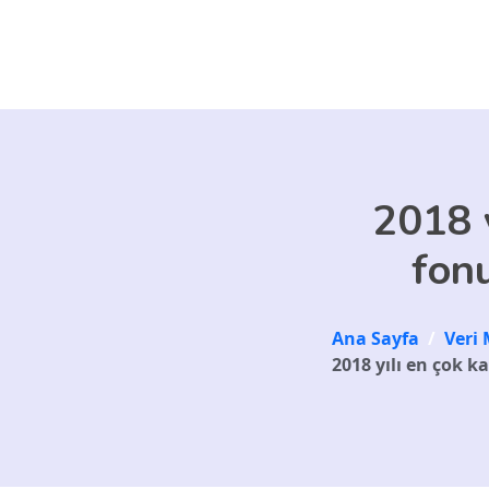
Skip to main content
2018 y
fon
Ana Sayfa
/
Veri 
2018 yılı en çok 