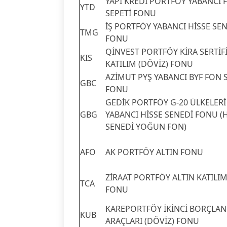
YAPI KREDİ PORTFÖY YABANCI 
YTD
SEPETİ FONU
İŞ PORTFÖY YABANCI HİSSE SE
TMG
FONU
QİNVEST PORTFÖY KİRA SERTİF
KIS
KATILIM (DÖVİZ) FONU
AZİMUT PYŞ YABANCI BYF FON 
GBC
FONU
GEDİK PORTFÖY G-20 ÜLKELERİ
GBG
YABANCI HİSSE SENEDİ FONU (
SENEDİ YOĞUN FON)
AFO
AK PORTFÖY ALTIN FONU
ZİRAAT PORTFÖY ALTIN KATILI
TCA
FONU
KAREPORTFÖY İKİNCİ BORÇLA
KUB
ARAÇLARI (DÖVİZ) FONU