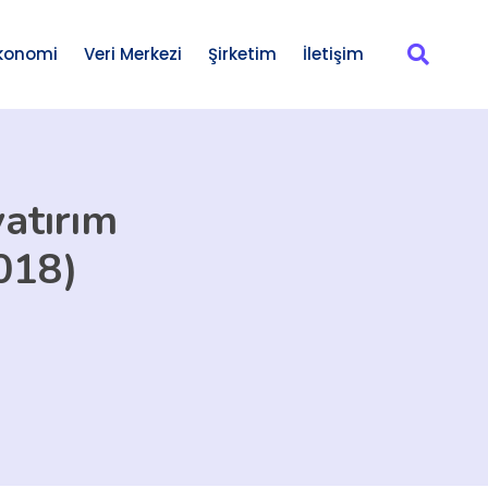
konomi
Veri Merkezi
Şirketim
İletişim
yatırım
018)