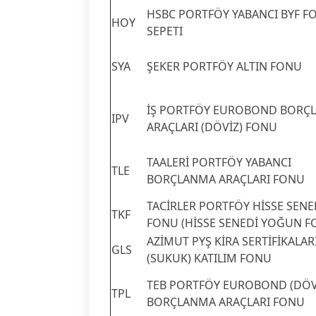
HSBC PORTFÖY YABANCI BYF F
HOY
SEPETI
SYA
ŞEKER PORTFÖY ALTIN FONU
İŞ PORTFÖY EUROBOND BORÇ
IPV
ARAÇLARI (DÖVİZ) FONU
TAALERİ PORTFÖY YABANCI
TLE
BORÇLANMA ARAÇLARI FONU
TACİRLER PORTFÖY HİSSE SENE
TKF
FONU (HİSSE SENEDİ YOĞUN F
AZİMUT PYŞ KİRA SERTİFİKALAR
GLS
(SUKUK) KATILIM FONU
TEB PORTFÖY EUROBOND (DÖV
TPL
BORÇLANMA ARAÇLARI FONU