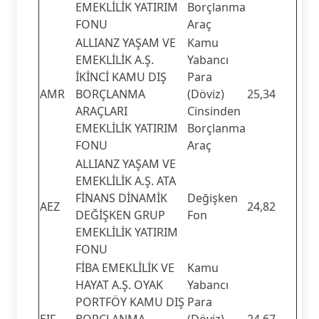
EMEKLİLİK YATIRIM
Borçlanma
FONU
Araç
ALLIANZ YAŞAM VE
Kamu
EMEKLİLİK A.Ş.
Yabancı
İKİNCİ KAMU DIŞ
Para
AMR
BORÇLANMA
(Döviz)
25,34
ARAÇLARI
Cinsinden
EMEKLİLİK YATIRIM
Borçlanma
FONU
Araç
ALLIANZ YAŞAM VE
EMEKLİLİK A.Ş. ATA
FİNANS DİNAMİK
Değişken
AEZ
24,82
DEĞİŞKEN GRUP
Fon
EMEKLİLİK YATIRIM
FONU
FİBA EMEKLİLİK VE
Kamu
HAYAT A.Ş. OYAK
Yabancı
PORTFÖY KAMU DIŞ
Para
EIF
BORÇLANMA
(Döviz)
24,67