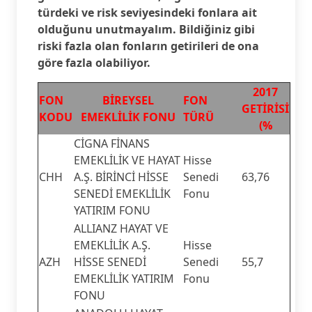
türdeki ve risk seviyesindeki fonlara ait
olduğunu unutmayalım. Bildiğiniz gibi
riski fazla olan fonların getirileri de ona
göre fazla olabiliyor.
2017
FON
BİREYSEL
FON
GETİRİSİ
KODU
EMEKLİLİK FONU
TÜRÜ
(%
CİGNA FİNANS
EMEKLİLİK VE HAYAT
Hisse
CHH
A.Ş. BİRİNCİ HİSSE
Senedi
63,76
SENEDİ EMEKLİLİK
Fonu
YATIRIM FONU
ALLIANZ HAYAT VE
EMEKLİLİK A.Ş.
Hisse
AZH
HİSSE SENEDİ
Senedi
55,7
EMEKLİLİK YATIRIM
Fonu
FONU