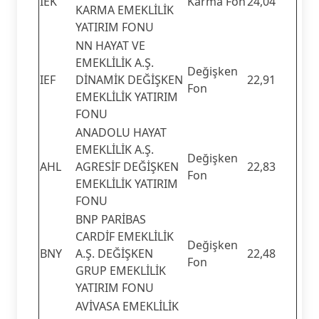
IEK
Karma Fon
24,04
KARMA EMEKLİLİK
YATIRIM FONU
NN HAYAT VE
EMEKLİLİK A.Ş.
Değişken
IEF
DİNAMİK DEĞİŞKEN
22,91
Fon
EMEKLİLİK YATIRIM
FONU
ANADOLU HAYAT
EMEKLİLİK A.Ş.
Değişken
AHL
AGRESİF DEĞİŞKEN
22,83
Fon
EMEKLİLİK YATIRIM
FONU
BNP PARİBAS
CARDİF EMEKLİLİK
Değişken
BNY
A.Ş. DEĞİŞKEN
22,48
Fon
GRUP EMEKLİLİK
YATIRIM FONU
AVİVASA EMEKLİLİK