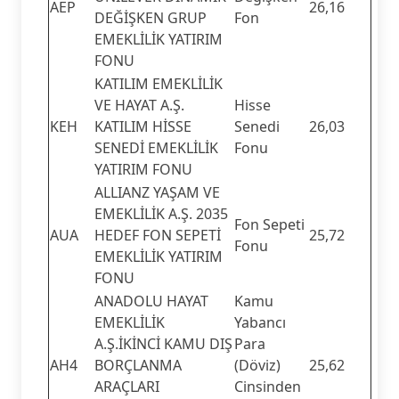
AEP
26,16
DEĞİŞKEN GRUP
Fon
EMEKLİLİK YATIRIM
FONU
KATILIM EMEKLİLİK
VE HAYAT A.Ş.
Hisse
KEH
KATILIM HİSSE
Senedi
26,03
SENEDİ EMEKLİLİK
Fonu
YATIRIM FONU
ALLIANZ YAŞAM VE
EMEKLİLİK A.Ş. 2035
Fon Sepeti
AUA
HEDEF FON SEPETİ
25,72
Fonu
EMEKLİLİK YATIRIM
FONU
ANADOLU HAYAT
Kamu
EMEKLİLİK
Yabancı
A.Ş.İKİNCİ KAMU DIŞ
Para
AH4
BORÇLANMA
(Döviz)
25,62
ARAÇLARI
Cinsinden