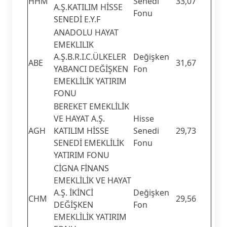
HHM
Senedi
33,07
A.Ş.KATILIM HİSSE
Fonu
SENEDİ E.Y.F
ANADOLU HAYAT
EMEKLILIK
A.Ş.B.R.I.C.ÜLKELER
Değişken
ABE
31,67
YABANCI DEĞİŞKEN
Fon
EMEKLİLİK YATIRIM
FONU
BEREKET EMEKLİLİK
VE HAYAT A.Ş.
Hisse
AGH
KATILIM HİSSE
Senedi
29,73
SENEDİ EMEKLİLİK
Fonu
YATIRIM FONU
CİGNA FİNANS
EMEKLİLİK VE HAYAT
A.Ş. İKİNCİ
Değişken
CHM
29,56
DEĞİŞKEN
Fon
EMEKLİLİK YATIRIM