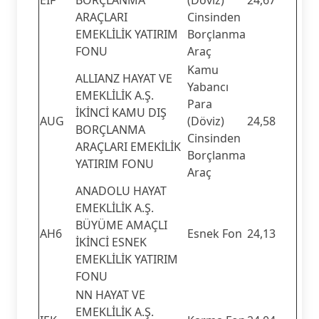
ARAÇLARI
Cinsinden
EMEKLİLİK YATIRIM
Borçlanma
FONU
Araç
Kamu
ALLIANZ HAYAT VE
Yabancı
EMEKLİLİK A.Ş.
Para
İKİNCİ KAMU DIŞ
AUG
(Döviz)
24,58
BORÇLANMA
Cinsinden
ARAÇLARI EMEKİLİK
Borçlanma
YATIRIM FONU
Araç
ANADOLU HAYAT
EMEKLİLİK A.Ş.
BÜYÜME AMAÇLI
AH6
Esnek Fon
24,13
İKİNCİ ESNEK
EMEKLİLİK YATIRIM
FONU
NN HAYAT VE
EMEKLİLİK A.Ş.