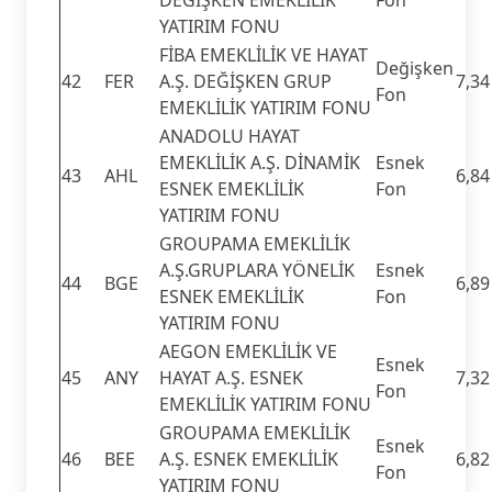
YATIRIM FONU
FİBA EMEKLİLİK VE HAYAT
Değişken
42
FER
A.Ş. DEĞİŞKEN GRUP
7,34
Fon
EMEKLİLİK YATIRIM FONU
ANADOLU HAYAT
EMEKLİLİK A.Ş. DİNAMİK
Esnek
43
AHL
6,84
ESNEK EMEKLİLİK
Fon
YATIRIM FONU
GROUPAMA EMEKLİLİK
A.Ş.GRUPLARA YÖNELİK
Esnek
44
BGE
6,89
ESNEK EMEKLİLİK
Fon
YATIRIM FONU
AEGON EMEKLİLİK VE
Esnek
45
ANY
HAYAT A.Ş. ESNEK
7,32
Fon
EMEKLİLİK YATIRIM FONU
GROUPAMA EMEKLİLİK
Esnek
46
BEE
A.Ş. ESNEK EMEKLİLİK
6,82
Fon
YATIRIM FONU