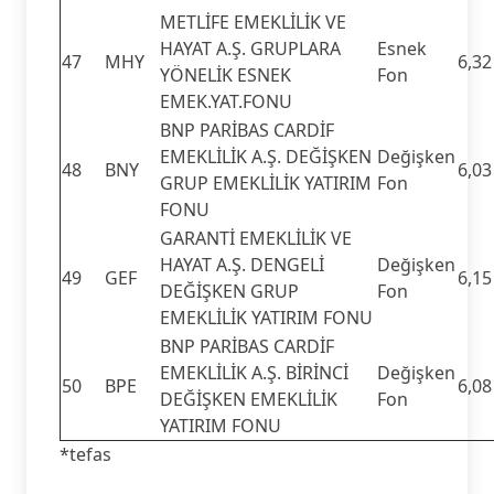
METLİFE EMEKLİLİK VE
HAYAT A.Ş. GRUPLARA
Esnek
47
MHY
6,32
YÖNELİK ESNEK
Fon
EMEK.YAT.FONU
BNP PARİBAS CARDİF
EMEKLİLİK A.Ş. DEĞİŞKEN
Değişken
48
BNY
6,03
GRUP EMEKLİLİK YATIRIM
Fon
FONU
GARANTİ EMEKLİLİK VE
HAYAT A.Ş. DENGELİ
Değişken
49
GEF
6,15
DEĞİŞKEN GRUP
Fon
EMEKLİLİK YATIRIM FONU
BNP PARİBAS CARDİF
EMEKLİLİK A.Ş. BİRİNCİ
Değişken
50
BPE
6,08
DEĞİŞKEN EMEKLİLİK
Fon
YATIRIM FONU
*tefas