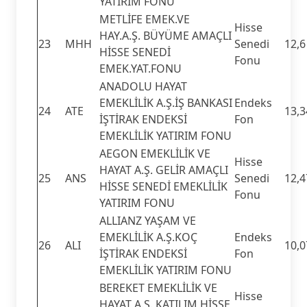
YATIRIM FONU
METLİFE EMEK.VE
Hisse
HAY.A.Ş. BÜYÜME AMAÇLI
23
MHH
Senedi
12,6
HİSSE SENEDİ
Fonu
EMEK.YAT.FONU
ANADOLU HAYAT
EMEKLİLİK A.Ş.İŞ BANKASI
Endeks
24
ATE
13,3
İŞTİRAK ENDEKSİ
Fon
EMEKLİLİK YATIRIM FONU
AEGON EMEKLİLİK VE
Hisse
HAYAT A.Ş. GELİR AMAÇLI
25
ANS
Senedi
12,4
HİSSE SENEDİ EMEKLİLİK
Fonu
YATIRIM FONU
ALLIANZ YAŞAM VE
EMEKLİLİK A.Ş.KOÇ
Endeks
26
ALI
10,0
İŞTİRAK ENDEKSİ
Fon
EMEKLİLİK YATIRIM FONU
BEREKET EMEKLİLİK VE
Hisse
HAYAT A.Ş. KATILIM HİSSE