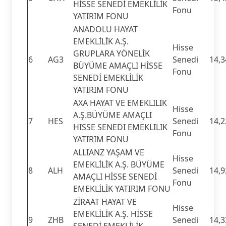
HİSSE SENEDİ EMEKLİLİK
Fonu
YATIRIM FONU
ANADOLU HAYAT
EMEKLİLİK A.Ş.
Hisse
GRUPLARA YÖNELİK
6
AG3
Senedi
14,3
BÜYÜME AMAÇLI HİSSE
Fonu
SENEDİ EMEKLİLİK
YATIRIM FONU
AXA HAYAT VE EMEKLILIK
Hisse
A.Ş.BÜYÜME AMAÇLI
7
HES
Senedi
14,2
HISSE SENEDI EMEKLILIK
Fonu
YATIRIM FONU
ALLIANZ YAŞAM VE
Hisse
EMEKLİLİK A.Ş. BÜYÜME
8
ALH
Senedi
14,9
AMAÇLI HİSSE SENEDİ
Fonu
EMEKLİLİK YATIRIM FONU
ZİRAAT HAYAT VE
Hisse
EMEKLİLİK A.Ş. HİSSE
9
ZHB
Senedi
14,3
SENEDİ EMEKLİLİK