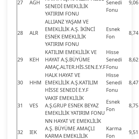
27
AGH
Senedi
9,06
SENEDİ EMEKLİLİK
Fonu
YATIRIM FONU
ALLIANZ YAŞAM VE
EMEKLİLİK A.Ş. İKİNCİ
Esnek
28
ALR
8,74
ESNEK EMEKLİLİK
Fon
YATIRIM FONU
KATILIM EMEKLİLİK VE
Hisse
29
KEH
HAYAT A.Ş.BÜYÜME
Senedi
8,62
AMAÇ.ALTER.HİS.SEN.E.Y.F
Fonu
HALK HAYAT VE
Hisse
30
HHM
EMEKLİLİK A.Ş.KATILIM
Senedi
8,47
HİSSE SENEDİ E.Y.F
Fonu
VAKIF EMEKLİLİK
Esnek
31
VES
A.Ş.GRUP ESNEK BEYAZ
8,75
Fon
EMEKLİLİK YATIRIM FONU
NN HAYAT VE EMEKLİLİK
A.Ş. BÜYÜME AMAÇLI
Karma
32
IEK
9,51
KARMA EMEKLİLİK
Fon