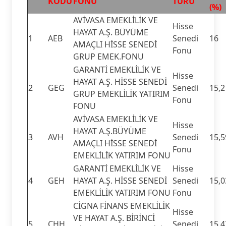
KODU
FONU
TÜRÜ
(%)
AVİVASA EMEKLİLİK VE
Hisse
HAYAT A.Ş. BÜYÜME
1
AEB
Senedi
16
AMAÇLI HİSSE SENEDİ
Fonu
GRUP EMEK.FONU
GARANTİ EMEKLİLİK VE
Hisse
HAYAT A.Ş. HİSSE SENEDİ
2
GEG
Senedi
15,2
GRUP EMEKLİLİK YATIRIM
Fonu
FONU
AVİVASA EMEKLİLİK VE
Hisse
HAYAT A.Ş.BÜYÜME
3
AVH
Senedi
15,5
AMAÇLI HİSSE SENEDİ
Fonu
EMEKLİLİK YATIRIM FONU
GARANTİ EMEKLİLİK VE
Hisse
4
GEH
HAYAT A.Ş. HİSSE SENEDİ
Senedi
15,0
EMEKLİLİK YATIRIM FONU
Fonu
CİGNA FİNANS EMEKLİLİK
Hisse
VE HAYAT A.Ş. BİRİNCİ
5
CHH
Senedi
15,4