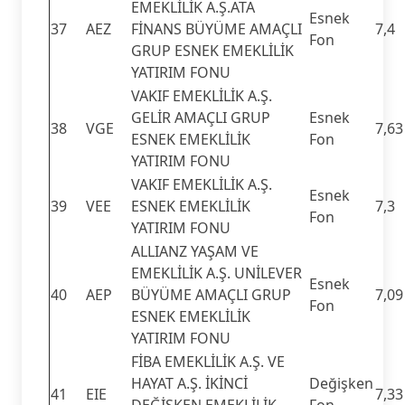
EMEKLİLİK A.Ş.ATA
Esnek
37
AEZ
FİNANS BÜYÜME AMAÇLI
7,4
Fon
GRUP ESNEK EMEKLİLİK
YATIRIM FONU
VAKIF EMEKLİLİK A.Ş.
GELİR AMAÇLI GRUP
Esnek
38
VGE
7,63
ESNEK EMEKLİLİK
Fon
YATIRIM FONU
VAKIF EMEKLİLİK A.Ş.
Esnek
39
VEE
ESNEK EMEKLİLİK
7,3
Fon
YATIRIM FONU
ALLIANZ YAŞAM VE
EMEKLİLİK A.Ş. UNİLEVER
Esnek
40
AEP
BÜYÜME AMAÇLI GRUP
7,09
Fon
ESNEK EMEKLİLİK
YATIRIM FONU
FİBA EMEKLİLİK A.Ş. VE
HAYAT A.Ş. İKİNCİ
Değişken
41
EIE
7,33
DEĞİŞKEN EMEKLİLİK
Fon