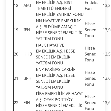
EMEKLİLİK A.Ş. BIST
Endeks
18
AEU
13,3
TEMETTÜ ENDEKSİ
Fon
EMEKLİLİK YATIRIM FONU
NN HAYAT VE EMEKLİLİK
Hisse
A.Ş. BÜYÜME AMAÇLI
19
IEH
Senedi
13,9
HİSSE SENEDİ EMEKLİLİK
Fonu
YATIRIM FONU
HALK HAYAT VE
Hisse
EMEKLİLİK A.Ş. HİSSE
20
HHB
Senedi
12,5
SENEDİ EMEKLİLİK
Fonu
YATIRIM FONU
BNP PARİBAS CARDİF
Hisse
EMEKLİLİK A.Ş. HİSSE
21
BPH
Senedi
13,6
SENEDİ EMEKLİLİK
Fonu
YATIRIM FONU
FİBA EMEKLİLİK VE HAYAT
Hisse
A.Ş. OYAK PORTFÖY
22
EIH
Senedi
13,6
HİSSE SENEDİ EMEKLİLİK
Fonu