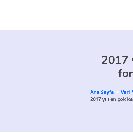
Skip to main content
2017 y
fo
Ana Sayfa
/
Veri 
2017 yılı en çok k