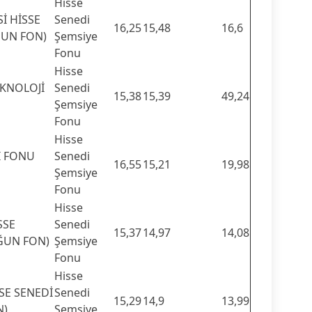
Hisse
İ HİSSE
Senedi
16,25
15,48
16,6
ĞUN FON)
Şemsiye
Fonu
Hisse
EKNOLOJİ
Senedi
15,38
15,39
49,24
Şemsiye
Fonu
Hisse
İ FONU
Senedi
16,55
15,21
19,98
Şemsiye
Fonu
Hisse
SSE
Senedi
15,37
14,97
14,08
ĞUN FON)
Şemsiye
Fonu
Hisse
SSE SENEDİ
Senedi
15,29
14,9
13,99
N)
Şemsiye