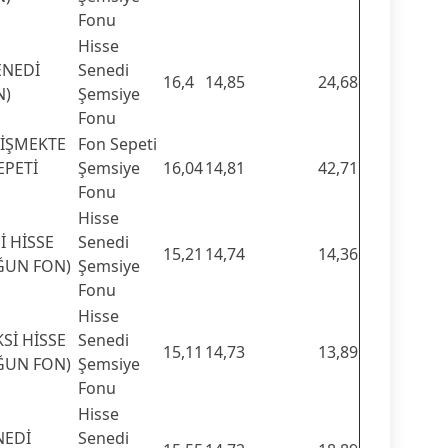
Fonu
Hisse
ENEDİ
Senedi
16,4
14,85
24,68
N)
Şemsiye
Fonu
LİŞMEKTE
Fon Sepeti
EPETİ
Şemsiye
16,04
14,81
42,71
Fonu
Hisse
İ HİSSE
Senedi
15,21
14,74
14,36
ĞUN FON)
Şemsiye
Fonu
Hisse
Sİ HİSSE
Senedi
15,11
14,73
13,89
ĞUN FON)
Şemsiye
Fonu
Hisse
NEDİ
Senedi