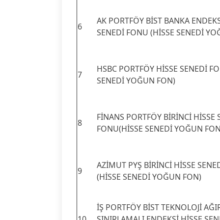
AK PORTFÖY BİST BANKA ENDEKS
6
SENEDİ FONU (HİSSE SENEDİ YO
HSBC PORTFÖY HİSSE SENEDİ FO
7
SENEDİ YOĞUN FON)
FİNANS PORTFÖY BİRİNCİ HİSSE 
8
FONU(HİSSE SENEDİ YOĞUN FON
AZİMUT PYŞ BİRİNCİ HİSSE SENE
9
(HİSSE SENEDİ YOĞUN FON)
İŞ PORTFÖY BİST TEKNOLOJİ AĞIR
10
SINIRLAMALI ENDEKSİ HİSSE SE