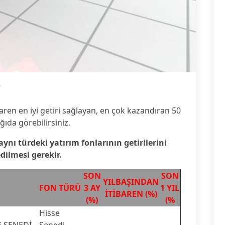
7
baren en iyi getiri sağlayan, en çok kazandıran 50
ğıda görebilirsiniz.
 aynı türdeki yatırım fonlarının getirilerini
edilmesi gerekir.
SON
SON
YILBAŞINDAN
FON TÜRÜ
3 AY
1 YIL
İTİBAREN (%)
(%)
(%
Hisse