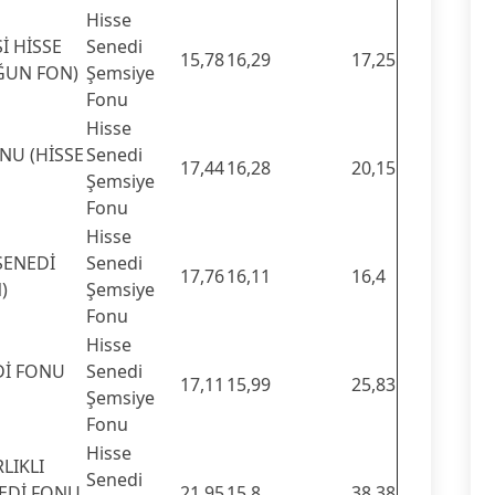
Hisse
İ HİSSE
Senedi
15,78
16,29
17,25
ĞUN FON)
Şemsiye
Fonu
Hisse
NU (HİSSE
Senedi
17,44
16,28
20,15
Şemsiye
Fonu
Hisse
SENEDİ
Senedi
17,76
16,11
16,4
)
Şemsiye
Fonu
Hisse
Dİ FONU
Senedi
17,11
15,99
25,83
Şemsiye
Fonu
Hisse
LIKLI
Senedi
NEDİ FONU
21,95
15,8
38,38