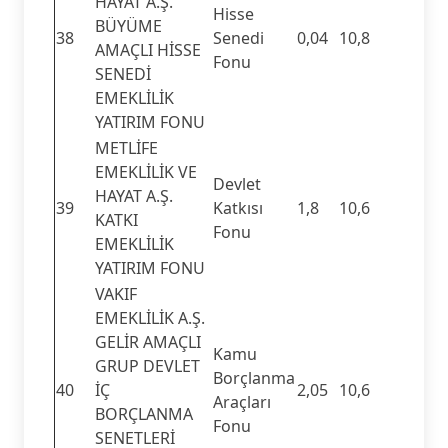
HAYAT A.Ş.
Hisse
BÜYÜME
38
Senedi
0,04
10,8
AMAÇLI HİSSE
Fonu
SENEDİ
EMEKLİLİK
YATIRIM FONU
METLİFE
EMEKLİLİK VE
Devlet
HAYAT A.Ş.
39
Katkısı
1,8
10,6
KATKI
Fonu
EMEKLİLİK
YATIRIM FONU
VAKIF
EMEKLİLİK A.Ş.
GELİR AMAÇLI
Kamu
GRUP DEVLET
Borçlanma
40
İÇ
2,05
10,6
Araçları
BORÇLANMA
Fonu
SENETLERİ