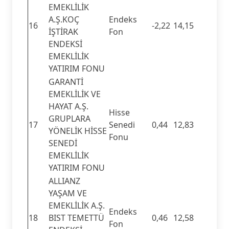
EMEKLİLİK
A.Ş.KOÇ
Endeks
16
-2,22
14,15
İŞTİRAK
Fon
ENDEKSİ
EMEKLİLİK
YATIRIM FONU
GARANTİ
EMEKLİLİK VE
HAYAT A.Ş.
Hisse
GRUPLARA
17
Senedi
0,44
12,83
YÖNELİK HİSSE
Fonu
SENEDİ
EMEKLİLİK
YATIRIM FONU
ALLIANZ
YAŞAM VE
EMEKLİLİK A.Ş.
Endeks
18
BIST TEMETTÜ
0,46
12,58
Fon