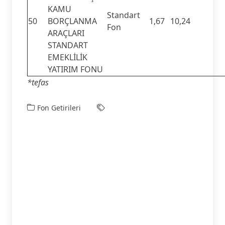
KAMU
Standart
50
BORÇLANMA
1,67
10,24
Fon
ARAÇLARI
STANDART
EMEKLİLİK
YATIRIM FONU
*tefas
Fon Getirileri