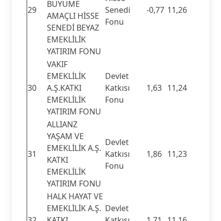
BÜYÜME
29
Senedi
-0,77
11,26
AMAÇLI HİSSE
Fonu
SENEDİ BEYAZ
EMEKLİLİK
YATIRIM FONU
VAKIF
EMEKLİLİK
Devlet
30
A.Ş.KATKI
Katkısı
1,63
11,24
EMEKLİLİK
Fonu
YATIRIM FONU
ALLIANZ
YAŞAM VE
Devlet
EMEKLİLİK A.Ş.
31
Katkısı
1,86
11,23
KATKI
Fonu
EMEKLİLİK
YATIRIM FONU
HALK HAYAT VE
EMEKLİLİK A.Ş.
Devlet
32
KATKI
Katkısı
1,71
11,16