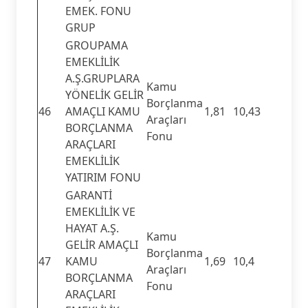
EMEK. FONU
GRUP
GROUPAMA
EMEKLİLİK
A.Ş.GRUPLARA
Kamu
YÖNELİK GELİR
Borçlanma
46
AMAÇLI KAMU
1,81
10,43
Araçları
BORÇLANMA
Fonu
ARAÇLARI
EMEKLİLİK
YATIRIM FONU
GARANTİ
EMEKLİLİK VE
HAYAT A.Ş.
Kamu
GELİR AMAÇLI
Borçlanma
47
KAMU
1,69
10,4
Araçları
BORÇLANMA
Fonu
ARAÇLARI