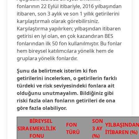
fonlarının 22 Eylül itibariyle, 2016 yılbaşından
itibaren, son 3 aylık ve son 1 yıllık getirilerini
karşılaştırmalı olarak görebilirsiniz.
Karşılaştırma yapılırken; yılbaşından itibaren
getirisi en iyi olan, en çok kazandıran BES
fonlarından ilk 50 fon kullanılmıştır. Bu fonlar
hem bireysel katılımcılara yönelik hem de
gruplara yönelik fonlardır.
Şunu da belirtmek isterim ki fon
getirilerini incelerken, o getirilerin farklı
türdeki ve risk seviyesindeki fonlara ait
olduğunu unutmayalım. Bildiğiniz gibi
riski fazla olan fonların getirileri de ona
göre fazla olabiliyor.
BİREYSEL
SON
FON
YILBAŞINDA
SIRA
EMEKLİLİK
3 AY
TÜRÜ
İTİBAREN (%)
FONU
(%)