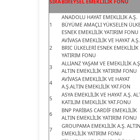
SIRA
BİREYSEL EMEKLİLİK FONU
ANADOLU HAYAT EMEKLILIK A.Ş.
1
BÜYÜME AMAÇLI YÜKSELEN ÜLK
ESNEK EMEKLİLİK YATIRIM FONU
AVİVASA EMEKLİLİK VE HAYAT A.Ş.
2
BRIC ÜLKELERİ ESNEK EMEKLİLİK
YATIRIM FONU
ALLIANZ YAŞAM VE EMEKLİLİK A.Ş
3
ALTIN EMEKLİLİK YATIRIM FONU
AVİVASA EMEKLİLİK VE HAYAT
4
A.Ş.ALTIN EMEKLİLİK YAT.FON
ASYA EMEKLİLİK VE HAYAT A.Ş. AL
5
KATILIM EMEKLİLİK YAT.FONU
BNP PARİBAS CARDİF EMEKLİLİK
6
ALTIN EMEKLİLİK YATIRIM FONU
GROUPAMA EMEKLİLİK A.Ş. ALTI
7
EMEKLİLİK YATIRIM FONU