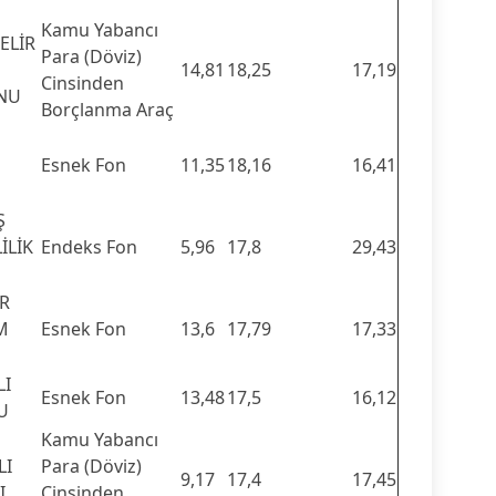
Kamu Yabancı
ELİR
Para (Döviz)
14,81
18,25
17,19
Cinsinden
ONU
Borçlanma Araç
Esnek Fon
11,35
18,16
16,41
Ş
İLİK
Endeks Fon
5,96
17,8
29,43
İR
M
Esnek Fon
13,6
17,79
17,33
LI
Esnek Fon
13,48
17,5
16,12
U
Kamu Yabancı
LI
Para (Döviz)
9,17
17,4
17,45
I
Cinsinden