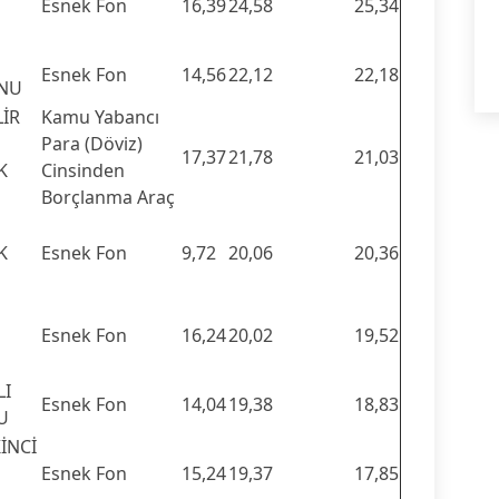
Esnek Fon
16,39
24,58
25,34
Esnek Fon
14,56
22,12
22,18
ONU
LİR
Kamu Yabancı
Para (Döviz)
17,37
21,78
21,03
K
Cinsinden
Borçlanma Araç
K
Esnek Fon
9,72
20,06
20,36
Esnek Fon
16,24
20,02
19,52
LI
Esnek Fon
14,04
19,38
18,83
U
KİNCİ
Esnek Fon
15,24
19,37
17,85