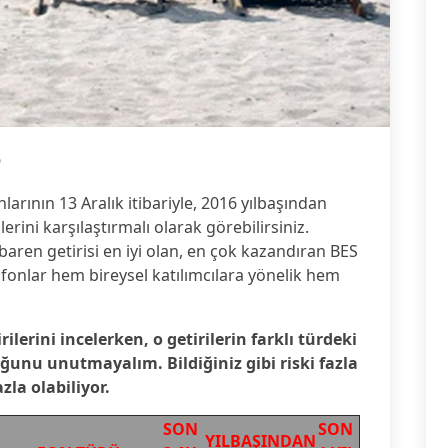
6
larının 13 Aralık itibariyle, 2016 yılbaşından
ilerini karşılaştırmalı olarak görebilirsiniz.
ibaren getirisi en iyi olan, en çok kazandıran BES
u fonlar hem bireysel katılımcılara yönelik hem
ilerini incelerken, o getirilerin farklı türdeki
uğunu unutmayalım. Bildiğiniz gibi riski fazla
zla olabiliyor.
SON
SON
YILBAŞINDAN