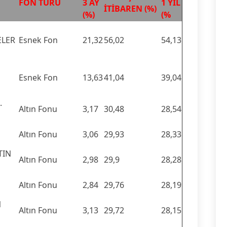
FON TÜRÜ
3 AY
1 YIL
İTİBAREN (%)
(%)
(%
ELER
Esnek Fon
21,32
56,02
54,13
Esnek Fon
13,63
41,04
39,04
.
Altın Fonu
3,17
30,48
28,54
Altın Fonu
3,06
29,93
28,33
TIN
Altın Fonu
2,98
29,9
28,28
Altın Fonu
2,84
29,76
28,19
N
Altın Fonu
3,13
29,72
28,15