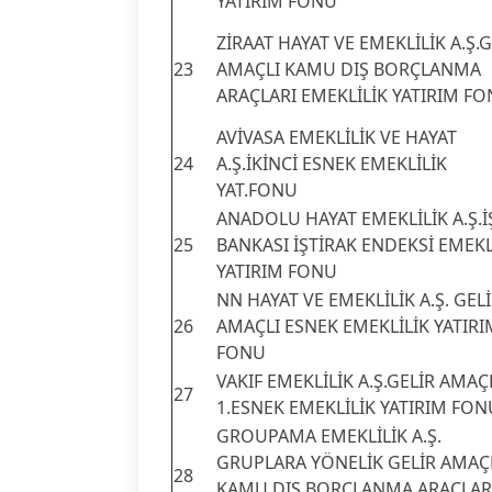
YATIRIM FONU
ZİRAAT HAYAT VE EMEKLİLİK A.Ş.G
23
AMAÇLI KAMU DIŞ BORÇLANMA
ARAÇLARI EMEKLİLİK YATIRIM F
AVİVASA EMEKLİLİK VE HAYAT
24
A.Ş.İKİNCİ ESNEK EMEKLİLİK
YAT.FONU
ANADOLU HAYAT EMEKLİLİK A.Ş.İ
25
BANKASI İŞTİRAK ENDEKSİ EMEKL
YATIRIM FONU
NN HAYAT VE EMEKLİLİK A.Ş. GEL
26
AMAÇLI ESNEK EMEKLİLİK YATIRI
FONU
VAKIF EMEKLİLİK A.Ş.GELİR AMAÇ
27
1.ESNEK EMEKLİLİK YATIRIM FON
GROUPAMA EMEKLİLİK A.Ş.
GRUPLARA YÖNELİK GELİR AMAÇ
28
KAMU DIŞ BORÇLANMA ARAÇLAR