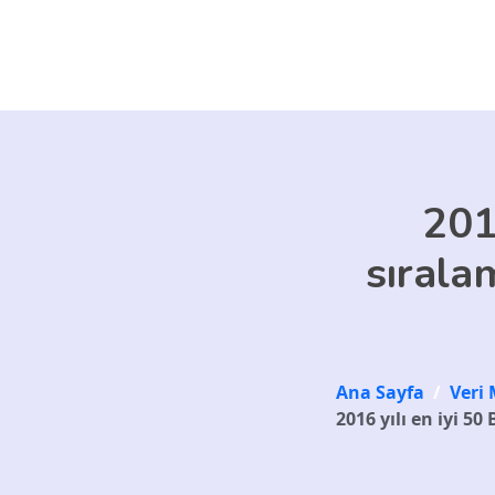
Skip to main content
201
sırala
Ana Sayfa
/
Veri 
2016 yılı en iyi 50