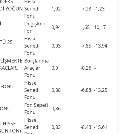
NDEKSİ
Hisse
EDİ YOĞUN
Senedi
1,02
-7,23
-1,23
Fonu
İ
Değişken
0,94
1,65
10,17
Fon
Hisse
TÜ 25
Senedi
0,93
-7,85
-13,94
Fonu
ELİŞMEKTE
Borçlanma
RAÇLARI
Araçları
0,9
-0,26
–
Fonu
Hisse
İ FONU
Senedi
0,88
-6,88
-13,25
Fonu
Fon Sepeti
 FONU
0,86
–
–
Fonu
Hisse
İ HİSSE
Senedi
0,83
-8,43
-15,61
ĞUN FON)