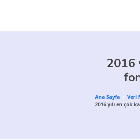
Skip to main content
2016 y
fo
Ana Sayfa
/
Veri 
2016 yılı en çok k