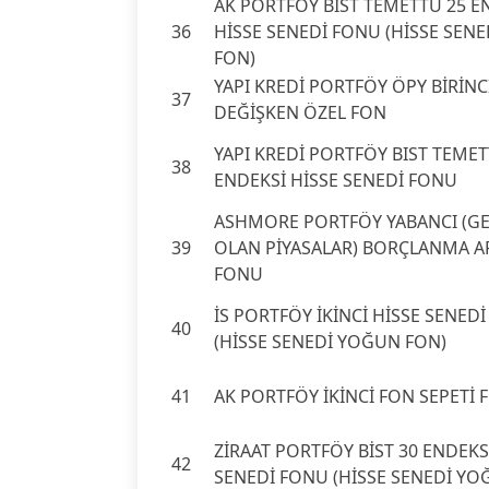
AK PORTFÖY BİST TEMETTÜ 25 E
36
HİSSE SENEDİ FONU (HİSSE SEN
FON)
YAPI KREDİ PORTFÖY ÖPY BİRİNC
37
DEĞİŞKEN ÖZEL FON
YAPI KREDİ PORTFÖY BIST TEMET
38
ENDEKSİ HİSSE SENEDİ FONU
ASHMORE PORTFÖY YABANCI (G
39
OLAN PİYASALAR) BORÇLANMA A
FONU
İS PORTFÖY İKİNCİ HİSSE SENED
40
(HİSSE SENEDİ YOĞUN FON)
41
AK PORTFÖY İKİNCİ FON SEPETİ
ZİRAAT PORTFÖY BİST 30 ENDEKS
42
SENEDİ FONU (HİSSE SENEDİ YO