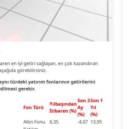
6
baren en iyi getiri sağlayan, en çok kazandıran
aşağıda görebilirsiniz.
 aynı türdeki yatırım fonlarının getirilerini
edilmesi gerekir.
Son 3
Son 1
Yılbaşından
Fon Türü
Ay
Yıl
İtibaren (%)
(%)
(%)
Altın Fonu
6,35
-4,07
13,95