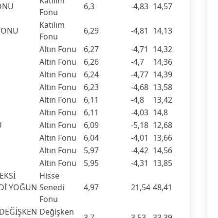
Katılım
FONU
6,3
-4,83
14,57
Fonu
Katılım
 FONU
6,29
-4,81
14,13
Fonu
Altın Fonu
6,27
-4,71
14,32
Altın Fonu
6,26
-4,7
14,36
Altın Fonu
6,24
-4,77
14,39
Altın Fonu
6,23
-4,68
13,58
Altın Fonu
6,11
-4,8
13,42
Altın Fonu
6,11
-4,03
14,8
U
Altın Fonu
6,09
-5,18
12,68
Altın Fonu
6,04
-4,01
13,66
Altın Fonu
5,97
-4,42
14,56
Altın Fonu
5,95
-4,31
13,85
EKSİ
Hisse
EDİ YOĞUN
Senedi
4,97
21,54
48,41
Fonu
 DEĞİŞKEN
Değişken
3,7
3,53
33,39