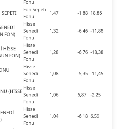
Fonu
Fon Sepeti
 SEPETI
1,47
-1,88
18,86
Fonu
Hisse
SENEDİ
Senedi
1,32
-6,46
-11,88
N FON)
Fonu
Hisse
İ HİSSE
Senedi
1,28
-6,76
-18,38
ĞUN FON)
Fonu
Hisse
FONU
Senedi
1,08
-5,35
-11,45
Fonu
Hisse
NU (HİSSE
Senedi
1,06
6,87
-2,25
Fonu
Hisse
SENEDİ
Senedi
1,04
-6,18
6,59
)
Fonu