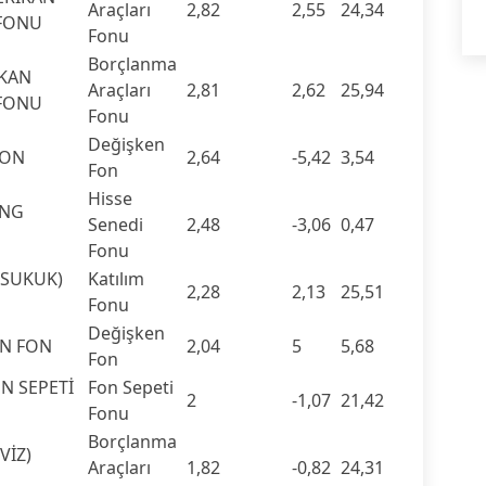
Araçları
2,82
2,55
24,34
 FONU
Fonu
Borçlanma
KAN
Araçları
2,81
2,62
25,94
 FONU
Fonu
Değişken
FON
2,64
-5,42
3,54
Fon
Hisse
İNG
Senedi
2,48
-3,06
0,47
Fonu
(SUKUK)
Katılım
2,28
2,13
25,51
Fonu
Değişken
EN FON
2,04
5
5,68
Fon
N SEPETİ
Fon Sepeti
2
-1,07
21,42
Fonu
Borçlanma
VİZ)
Araçları
1,82
-0,82
24,31