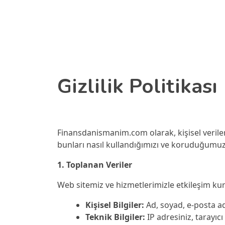
Skip to main content
Gizlilik Politikası
Finansdanismanim.com olarak, kişisel verilerin
bunları nasıl kullandığımızı ve koruduğumuzu
1. Toplanan Veriler
Web sitemiz ve hizmetlerimizle etkileşim kurd
Kişisel Bilgiler:
Ad, soyad, e-posta adr
Teknik Bilgiler:
IP adresiniz, tarayıcı