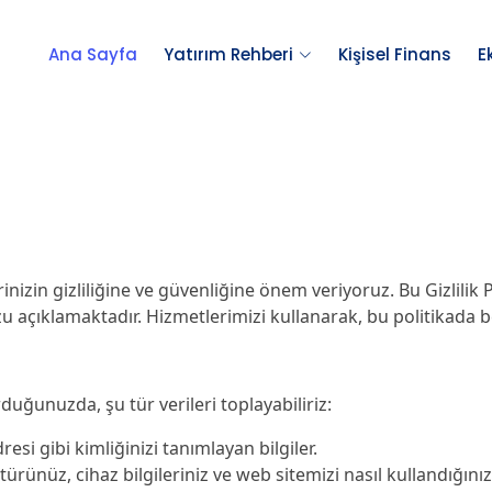
Ana Sayfa
Yatırım Rehberi
Kişisel Finans
E
izin gizliliğine ve güvenliğine önem veriyoruz. Bu Gizlilik Pol
 açıklamaktadır. Hizmetlerimizi kullanarak, bu politikada b
uğunuzda, şu tür verileri toplayabiliriz:
esi gibi kimliğinizi tanımlayan bilgiler.
 türünüz, cihaz bilgileriniz ve web sitemizi nasıl kullandığınıza