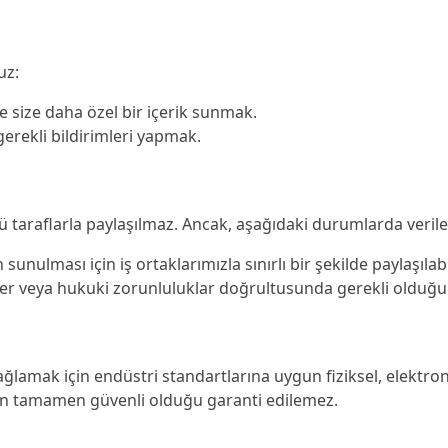
uz:
e size daha özel bir içerik sunmak.
rekli bildirimleri yapmak.
ü taraflarla paylaşılmaz. Ancak, aşağıdaki durumlarda verileri
unulması için iş ortaklarımızla sınırlı bir şekilde paylaşılabil
ler veya hukuki zorunluluklar doğrultusunda gerekli olduğ
ni sağlamak için endüstri standartlarına uygun fiziksel, elekt
nın tamamen güvenli olduğu garanti edilemez.