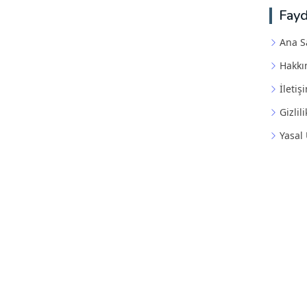
Fayd
Ana S
Hakkı
İletiş
Gizlili
Yasal 