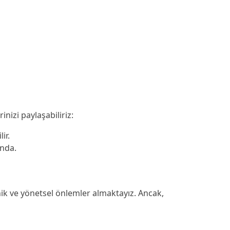
nizi paylaşabiliriz:
ir.
unda.
ronik ve yönetsel önlemler almaktayız. Ancak,