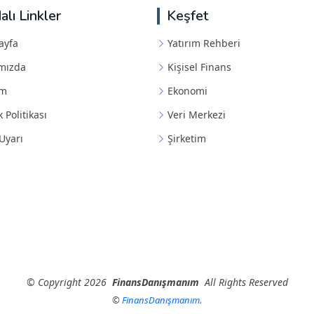
alı Linkler
Keşfet
ayfa
Yatırım Rehberi
mızda
Kişisel Finans
im
Ekonomi
k Politikası
Veri Merkezi
Uyarı
Şirketim
©
Copyright
2026
FinansDanışmanım
All Rights Reserved
©
FinansDanışmanım
.