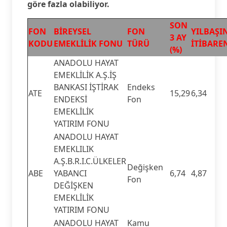
göre fazla olabiliyor.
SON
FON
BİREYSEL
FON
YILBAŞI
3 AY
KODU
EMEKLİLİK FONU
TÜRÜ
İTİBAREN
(%)
ANADOLU HAYAT
EMEKLİLİK A.Ş.İŞ
BANKASI İŞTİRAK
Endeks
ATE
15,29
6,34
ENDEKSİ
Fon
EMEKLİLİK
YATIRIM FONU
ANADOLU HAYAT
EMEKLILIK
A.Ş.B.R.I.C.ÜLKELER
Değişken
ABE
YABANCI
6,74
4,87
Fon
DEĞİŞKEN
EMEKLİLİK
YATIRIM FONU
ANADOLU HAYAT
Kamu