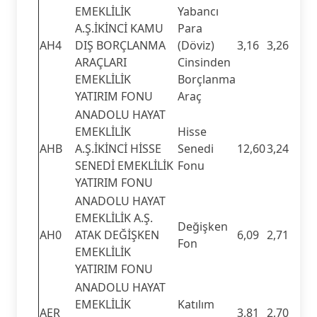
EMEKLİLİK
Yabancı
A.Ş.İKİNCİ KAMU
Para
AH4
DIŞ BORÇLANMA
(Döviz)
3,16
3,26
ARAÇLARI
Cinsinden
EMEKLİLİK
Borçlanma
YATIRIM FONU
Araç
ANADOLU HAYAT
EMEKLİLİK
Hisse
AHB
A.Ş.İKİNCİ HİSSE
Senedi
12,60
3,24
SENEDİ EMEKLİLİK
Fonu
YATIRIM FONU
ANADOLU HAYAT
EMEKLİLİK A.Ş.
Değişken
AH0
ATAK DEĞİŞKEN
6,09
2,71
Fon
EMEKLİLİK
YATIRIM FONU
ANADOLU HAYAT
EMEKLİLİK
Katılım
AER
3,81
2,70