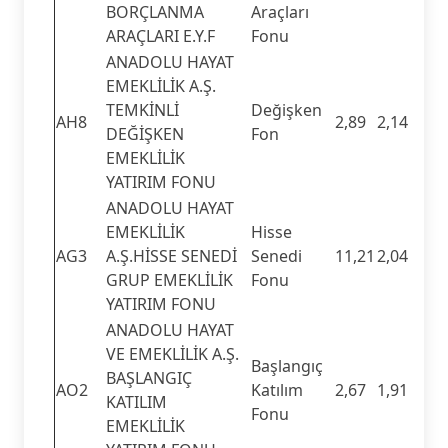
BORÇLANMA
Araçları
ARAÇLARI E.Y.F
Fonu
ANADOLU HAYAT
EMEKLİLİK A.Ş.
TEMKİNLİ
Değişken
AH8
2,89
2,14
DEĞİŞKEN
Fon
EMEKLİLİK
YATIRIM FONU
ANADOLU HAYAT
EMEKLİLİK
Hisse
AG3
A.Ş.HİSSE SENEDİ
Senedi
11,21
2,04
GRUP EMEKLİLİK
Fonu
YATIRIM FONU
ANADOLU HAYAT
VE EMEKLİLİK A.Ş.
Başlangıç
BAŞLANGIÇ
AO2
Katılım
2,67
1,91
KATILIM
Fonu
EMEKLİLİK