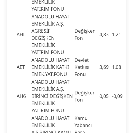
EMEKLILIK
YATIRIM FONU
ANADOLU HAYAT
EMEKLİLİK A.Ş.
AGRESİF
Değişken
AHL
4,83
1,21
DEĞİŞKEN
Fon
EMEKLİLİK
YATIRIM FONU
ANADOLU HAYAT
Devlet
AET
EMEKLİLİK KATKI
Katkısı
3,69
1,08
EMEK.YAT.FONU
Fonu
ANADOLU HAYAT
EMEKLİLİK A.Ş.
Değişken
AH6
BİRİNCİ DEĞİŞKEN
0,05
-0,09
Fon
EMEKLİLİK
YATIRIM FONU
ANADOLU HAYAT
Kamu
EMEKLİLİK
Yabancı
A.Ş.BİRİNCİ KAMU
Para