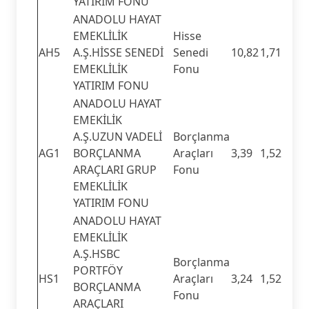
YATIRIM FONU
ANADOLU HAYAT
EMEKLİLİK
Hisse
AH5
A.Ş.HİSSE SENEDİ
Senedi
10,82
1,71
EMEKLİLİK
Fonu
YATIRIM FONU
ANADOLU HAYAT
EMEKİLİK
A.Ş.UZUN VADELİ
Borçlanma
AG1
BORÇLANMA
Araçları
3,39
1,52
ARAÇLARI GRUP
Fonu
EMEKLİLİK
YATIRIM FONU
ANADOLU HAYAT
EMEKLİLİK
A.Ş.HSBC
Borçlanma
PORTFÖY
HS1
Araçları
3,24
1,52
BORÇLANMA
Fonu
ARAÇLARI