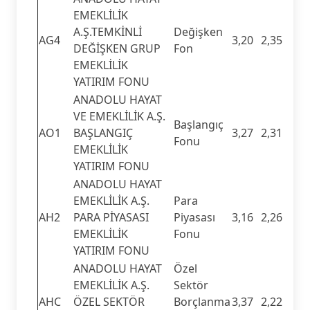
EMEKLİLİK
A.Ş.TEMKİNLİ
Değişken
AG4
3,20
2,35
DEĞİŞKEN GRUP
Fon
EMEKLİLİK
YATIRIM FONU
ANADOLU HAYAT
VE EMEKLİLİK A.Ş.
Başlangıç
AO1
BAŞLANGIÇ
3,27
2,31
Fonu
EMEKLİLİK
YATIRIM FONU
ANADOLU HAYAT
EMEKLİLİK A.Ş.
Para
AH2
PARA PİYASASI
Piyasası
3,16
2,26
EMEKLİLİK
Fonu
YATIRIM FONU
ANADOLU HAYAT
Özel
EMEKLİLİK A.Ş.
Sektör
AHC
ÖZEL SEKTÖR
Borçlanma
3,37
2,22